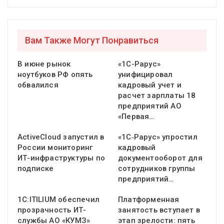
Вам Также Могут Понравиться
В июне рынок
«1С-Рарус»
ноутбуков РФ опять
унифицировал
обвалился
кадровый учет и
расчет зарплаты 18
предприятий АО
«Первая…
ActiveCloud запустил в
«1С‑Рарус» упростил
России мониторинг
кадровый
ИТ-инфраструктуры по
документооборот для
подписке
сотрудников группы
предприятий…
1С:ITILIUM обеспечил
Платформенная
прозрачность ИТ-
занятость вступает в
службы АО «КУМЗ»
этап зрелости: пять