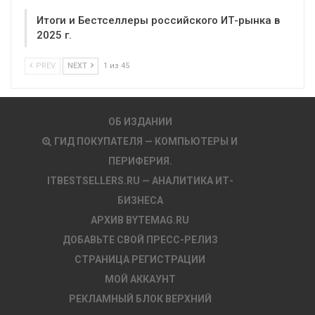
Итоги и Бестселлеры российского ИТ-рынка в
2025 г.
PREV
NEXT
1 из 45
ОБ ИЗДАНИИ
ГИД ПОКУПАТЕЛЯ — КОМПЬЮТЕРЫ И
ПЕРИФЕРИЯ.
ITBESTSELLERS.RU — АНАЛИТИКА ИТ-
БИЗНЕСА
АРХИВ BYTEMAG.RU
ДОБАВЬТЕ СВОЙ ПРЕСС-РЕЛИЗ
СТРАНИЦА РЕГИСТРАЦИИ
МОЙ АККАУНТ
РЕКЛАМНЫЙ БЛОК ВЕРХНИЙ