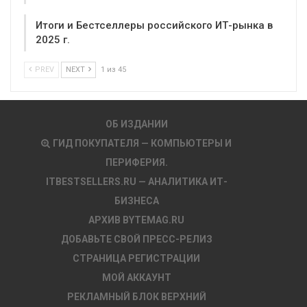
Итоги и Бестселлеры российского ИТ-рынка в
2025 г.
PREV
NEXT
1 из 45
ОБ ИЗДАНИИ
ГИД ПОКУПАТЕЛЯ — КОМПЬЮТЕРЫ И
ПЕРИФЕРИЯ.
ITBESTSELLERS.RU — АНАЛИТИКА ИТ-
БИЗНЕСА
АРХИВ BYTEMAG.RU
ДОБАВЬТЕ СВОЙ ПРЕСС-РЕЛИЗ
СТРАНИЦА РЕГИСТРАЦИИ
МОЙ АККАУНТ
РЕКЛАМНЫЙ БЛОК ВЕРХНИЙ