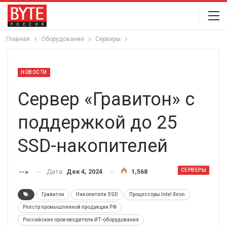
Главная
Оборудование
Серверы
НОВОСТИ
Сервер «Гравитон» с
поддержкой до 25
SSD-накопителей
СЕРВЕРЫ
Дата:
Дек 4, 2024
1,568
-->
Гравитон
Накопители SSD
Процессоры Intel Xeon
Реестр промышленной продукции РФ
Российские производители ИТ-оборудования