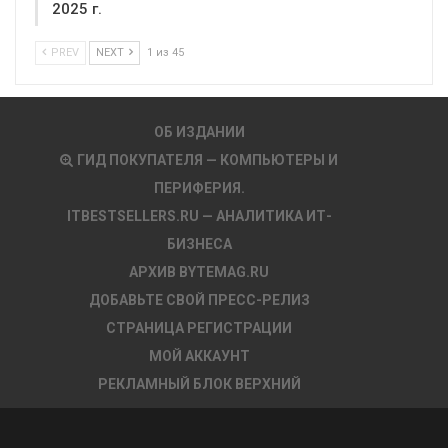
2025 г.
PREV
NEXT
1 из 45
ОБ ИЗДАНИИ
ГИД ПОКУПАТЕЛЯ — КОМПЬЮТЕРЫ И
ПЕРИФЕРИЯ.
ITBESTSELLERS.RU — АНАЛИТИКА ИТ-
БИЗНЕСА
АРХИВ BYTEMAG.RU
ДОБАВЬТЕ СВОЙ ПРЕСС-РЕЛИЗ
СТРАНИЦА РЕГИСТРАЦИИ
МОЙ АККАУНТ
РЕКЛАМНЫЙ БЛОК ВЕРХНИЙ