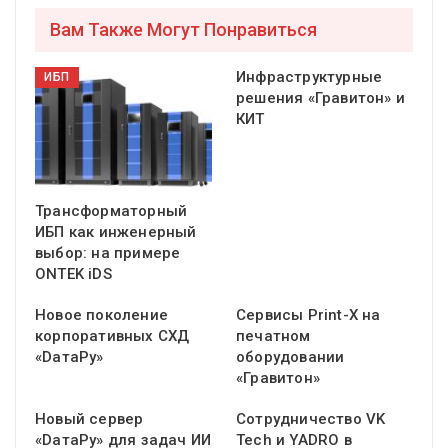
Вам Также Могут Понравиться
Инфраструктурные
ИБП
решения «Гравитон» и
КИТ
Трансформаторный
ИБП как инженерный
выбор: на примере
ONTEK iDS
Новое поколение
Сервисы Print-X на
корпоративных СХД
печатном
«DатаРу»
оборудовании
«Гравитон»
Новый сервер
Сотрудничество VK
«DатаРу» для задач ИИ
Tech и YADRO в