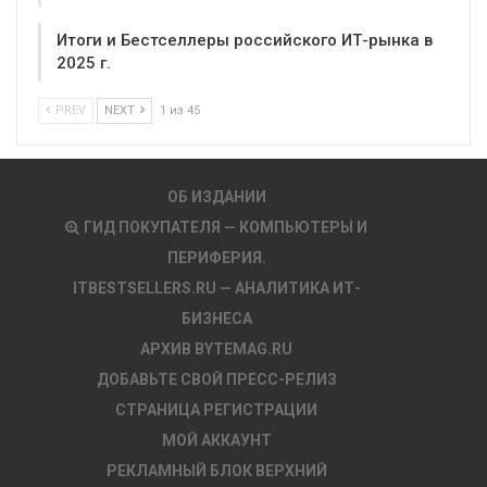
Итоги и Бестселлеры российского ИТ-рынка в
2025 г.
PREV
NEXT
1 из 45
ОБ ИЗДАНИИ
ГИД ПОКУПАТЕЛЯ — КОМПЬЮТЕРЫ И
ПЕРИФЕРИЯ.
ITBESTSELLERS.RU — АНАЛИТИКА ИТ-
БИЗНЕСА
АРХИВ BYTEMAG.RU
ДОБАВЬТЕ СВОЙ ПРЕСС-РЕЛИЗ
СТРАНИЦА РЕГИСТРАЦИИ
МОЙ АККАУНТ
РЕКЛАМНЫЙ БЛОК ВЕРХНИЙ