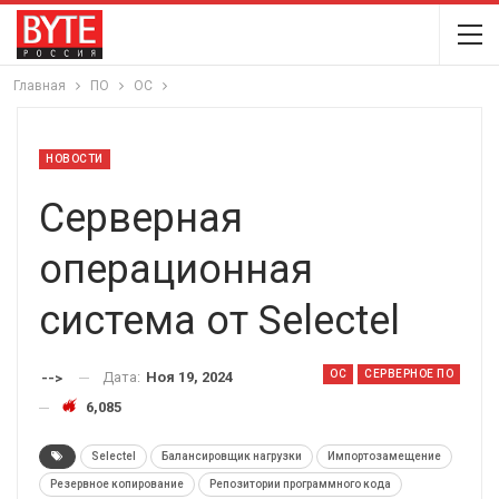
Главная
ПО
ОС
НОВОСТИ
Серверная
операционная
система от Selectel
ОС
СЕРВЕРНОЕ ПО
Дата:
Ноя 19, 2024
-->
6,085
Selectel
Балансировщик нагрузки
Импортозамещение
Резервное копирование
Репозитории программного кода