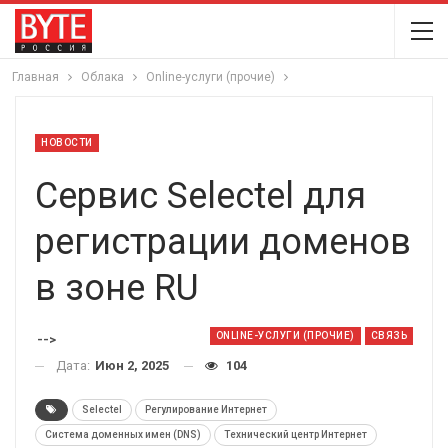
Главная
Облака
Online-услуги (прочие)
НОВОСТИ
Сервис Selectel для
регистрации доменов
в зоне RU
ONLINE-УСЛУГИ (ПРОЧИЕ)
СВЯЗЬ
-->
Дата:
Июн 2, 2025
104
Selectel
Регулирование Интернет
Система доменных имен (DNS)
Технический центр Интернет