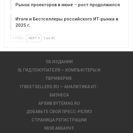
Рынок проекторов в июне – рост продолжился
Итоги и Бестселлеры российского ИТ-рынка в
2025 г.
PREV
NEXT
1 из 45
ОБ ИЗДАНИИ
ГИД ПОКУПАТЕЛЯ — КОМПЬЮТЕРЫ И
ПЕРИФЕРИЯ.
ITBESTSELLERS.RU — АНАЛИТИКА ИТ-
БИЗНЕСА
АРХИВ BYTEMAG.RU
ДОБАВЬТЕ СВОЙ ПРЕСС-РЕЛИЗ
СТРАНИЦА РЕГИСТРАЦИИ
МОЙ АККАУНТ