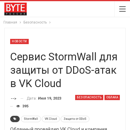
Главная
Безопасность
НОВОСТИ
Сервис StormWall для
защиты от DDoS-атак
в VK Cloud
БЕЗОПАСНОСТЬ
ОБЛАКА
Дата:
Июл 19, 2023
-->
395
StormWall
VK Cloud
Защита от DDoS
Облачный провайдер VK Cloud и компания