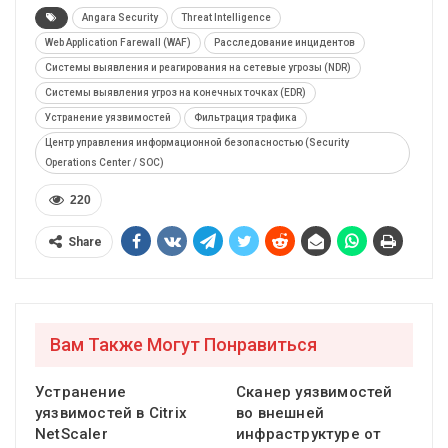
Angara Security
Threat Intelligence
Web Application Farewall (WAF)
Расследование инцидентов
Системы выявления и реагирования на сетевые угрозы (NDR)
Системы выявления угроз на конечных точках (EDR)
Устранение уязвимостей
Фильтрация трафика
Центр управления информационной безопасностью (Security
Operations Center / SOC)
220
Share
Вам Также Могут Понравиться
Устранение
Сканер уязвимостей
уязвимостей в Citrix
во внешней
NetScaler
инфраструктуре от