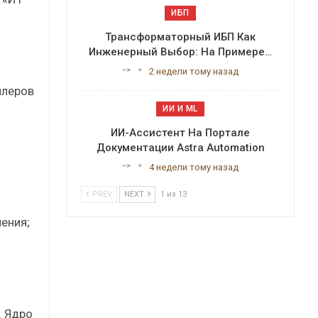
ИБП
Трансформаторный ИБП Как
Инженерный Выбор: На Примере…
-->
2 недели тому назад
ллеров
ИИ И ML
ИИ-Ассистент На Портале
Документации Astra Automation
-->
4 недели тому назад
PREV
NEXT
1 из 13
ения;
. Ядро