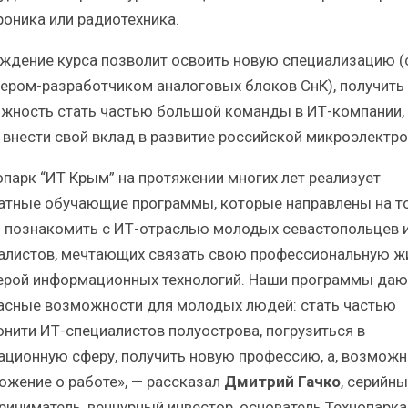
роника или радиотехника.
ждение курса позволит освоить новую специализацию (
ером-разработчиком аналоговых блоков СнК), получить
жность стать частью большой команды в ИТ-компании, 
 внести свой вклад в развитие российской микроэлектро
опарк “ИТ Крым” на протяжении многих лет реализует
атные обучающие программы, которые направлены на то
 познакомить с ИТ-отраслью молодых севастопольцев 
алистов, мечтающих связать свою профессиональную ж
ерой информационных технологий. Наши программы даю
асные возможности для молодых людей: стать частью
нити ИТ-специалистов полуострова, погрузиться в
ационную сферу, получить новую профессию, а, возможно
ожение о работе», — рассказал
Дмитрий Гачко
, серийны
риниматель, венчурный инвестор, основатель Технопарка