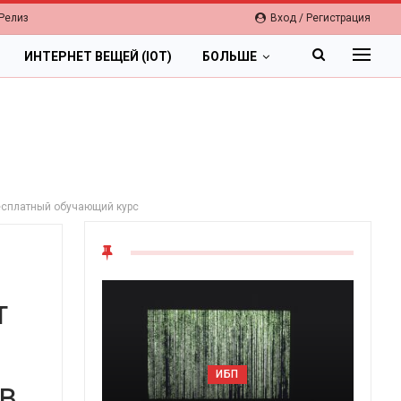
Релиз
Вход / Регистрация
ИНТЕРНЕТ ВЕЩЕЙ (IOT)
БОЛЬШЕ
бесплатный обучающий курс
т
ИБП
в