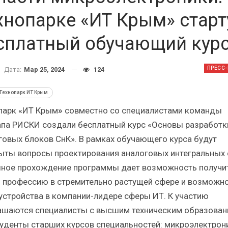
Краткий статистический
Итоги и Бестсел
сборник от…
российского ИТ-рынка 
хнопарке «ИТ Крым» старт
сплатный обучающий кур
ПРЕСС
Дата:
Мар 25, 2024
124
ИБП
ИБП
Технопарк ИТ Крым
парк «ИТ Крым
»
совместно со специалистами команды
косят ли глобальные угрозы
Отрасль ИБП в депр
российский рынок ИБП?
Часть II.
апа РИСКИ создали бесплатный курс «Основы разработк
говых блоков СнК». В рамках обучающего курса будут
ыты вопросы проектирования аналоговых интегральных 
ное прохождение программы дает возможность получи
 профессию в стремительно растущей сфере и возможн
устройства в компании-лидере сферы ИТ. К участию
ашаются специалисты с высшим техническим образова
туденты старших курсов специальностей: микроэлектрони