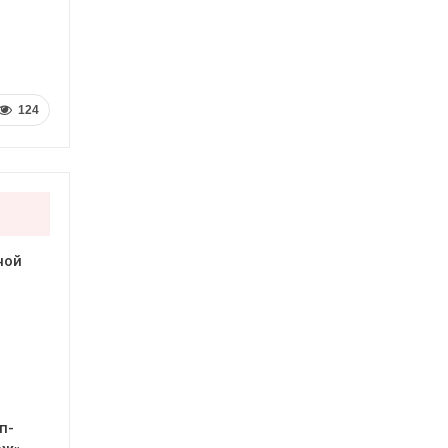
124
ной
п-