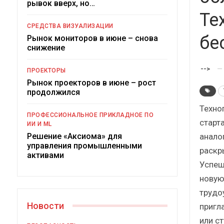
рывок вверх, но…
Те
СРЕДСТВА ВИЗУАЛИЗАЦИИ
бе
Рынок мониторов в июне – снова
снижение
-->
ПРОЕКТОРЫ
Рынок проекторов в июне – рост
продолжился
Техно
Под
ПРОФЕССИОНАЛЬНОЕ ПРИКЛАДНОЕ ПО
старт
ИИ И ML
анало
Решение «Аксиома» для
управления промышленными
раскр
активами
Успеш
новую
трудо
Новости
пригл
или с