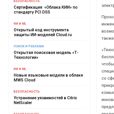
БЕЗОПАСНОСТЬ
элект
Сертификация «Облака КИИ» по
стандарту PCI DSS
Прохо
инжен
ИИ И ML
Открытый код инструмента
возмо
защиты ИИ-моделей Cloud.ru
также
ПОИСК И РЕКЛАМА
«Техн
Открытая поисковая модель «Т-
беспл
Технологии»
чтобы
ИИ И ML
специ
Новые языковые модели в облаке
со сф
MWS Cloud
прекр
комью
БЕЗОПАСНОСТЬ
Устранение уязвимостей в Citrix
иннов
NetScaler
предл
предп