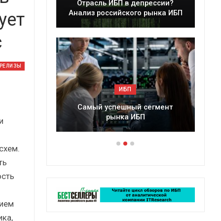
леры
Отрасль ИБП в депрессии?
в 2025 г.
Анализ российского рынка ИБП
ует
с
-РЕЛИЗЫ
ИБП
ессии?
Самый успешный сегмент
рынка ИБП
и
схем.
ть
ость
нием
ка,