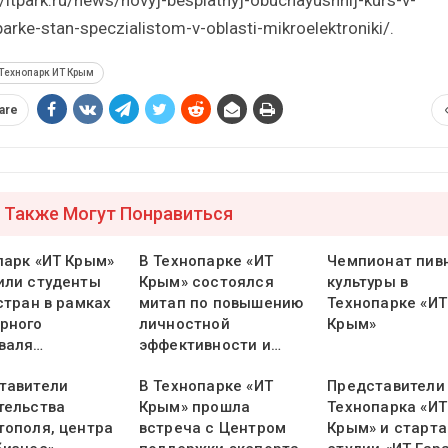
arke-stan-speczialistom-v-oblasti-mikroelektroniki/.
Технопарк ИТ Крым
are
 Также Могут Понравиться
парк «ИТ Крым»
В Технопарке «ИТ
Чемпионат пив
или студенты
Крым» состоялся
культуры в
стран в рамках
митап по повышению
Технопарке «ИТ
рного
личностной
Крым»
валя…
эффективности и…
тавители
В Технопарке «ИТ
Представители
тельства
Крым» прошла
Технопарка «ИТ
тополя, центра
встреча с Центром
Крым» и старта