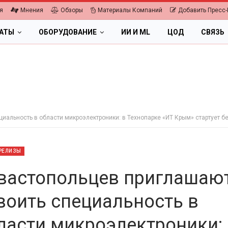
я
Мнения
Обзоры
Материалы Компаний
Добавить Пресс-
ЛАТЫ
ОБОРУДОВАНИЕ
ИИ И ML
ЦОД
СВЯЗЬ
иальность в области микроэлектроники: в Технопарке «ИТ Крым» стартует 
РЕЛИЗЫ
вастопольцев приглашаю
воить специальность в
ОБЛАКА
ПК, НОУТБУКИ
ласти микроэлектроники: 
ифровая экономика 2026.