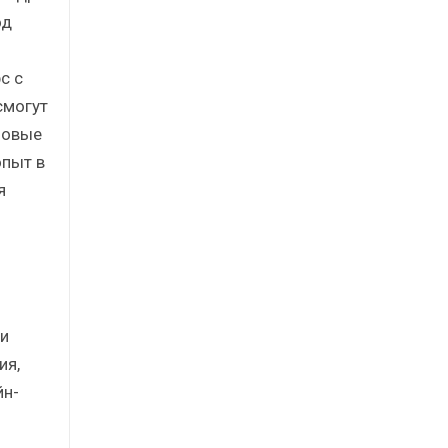
од
с с
смогут
зовые
опыт в
я
 и
ия,
йн-