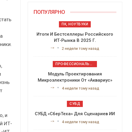
ПОПУЛЯРНО
стать
ПК, НОУТБУКИ
Итоги И Бестселлеры Российского
а
ИТ-Рынка В 2025 Г.
ники.
-->
2 недели тому назад
ПРОФЕССИОНАЛЬНОЕ ПРИКЛАДНОЕ ПО
,
и
Модуль Проектирования
Микроэлектроники От «Аквариус»
изнь
-->
4 недели тому назад
т
СУБД
СУБД «СберТеха» Для Сценариев ИИ
, и
-->
4 недели тому назад
й ИТ-
 «ИТ