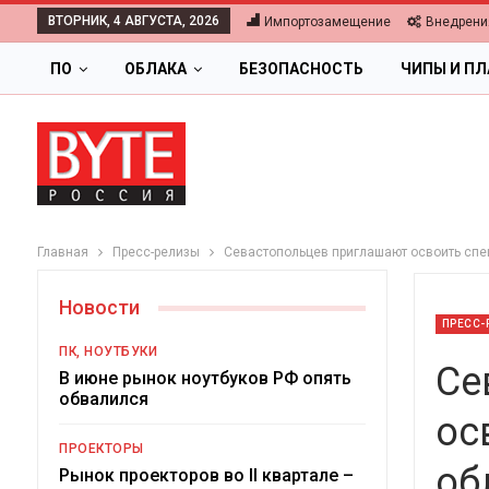
ВТОРНИК, 4 АВГУСТА, 2026
Импортозамещение
Внедрени
ПО
ОБЛАКА
БЕЗОПАСНОСТЬ
ЧИПЫ И П
Главная
Пресс-релизы
Севастопольцев приглашают освоить спец
Новости
ПРЕСС-
ПК, НОУТБУКИ
Се
В июне рынок ноутбуков РФ опять
обвалился
ос
ПРОЕКТОРЫ
об
Ц
Рынок проекторов во II квартале –