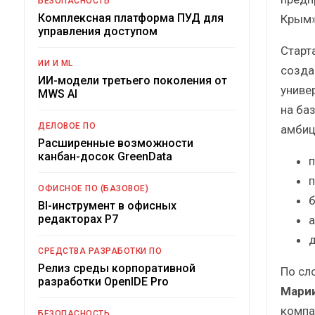
БЕЗОПАСНОСТЬ
Комплексная платформа ПУД для
Крым»
управления доступом
Старт
ИИ И ML
созда
ИИ-модели третьего поколения от
униве
MWS AI
на ба
ДЕЛОВОЕ ПО
амбиц
Расширенные возможности
канбан-досок GreenData
п
п
ОФИСНОЕ ПО (БАЗОВОЕ)
б
BI-инструмент в офисных
редакторах Р7
а
д
СРЕДСТВА РАЗРАБОТКИ ПО
Релиз среды корпоративной
По сл
разработки OpenIDE Pro
Марии
компа
БЕЗОПАСНОСТЬ