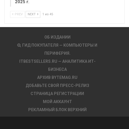
2025 г.
PREV
NEXT
1 из 45
ОБ ИЗДАНИИ
ГИД ПОКУПАТЕЛЯ — КОМПЬЮТЕРЫ И
ПЕРИФЕРИЯ.
ITBESTSELLERS.RU — АНАЛИТИКА ИТ-
БИЗНЕСА
АРХИВ BYTEMAG.RU
ДОБАВЬТЕ СВОЙ ПРЕСС-РЕЛИЗ
СТРАНИЦА РЕГИСТРАЦИИ
МОЙ АККАУНТ
РЕКЛАМНЫЙ БЛОК ВЕРХНИЙ