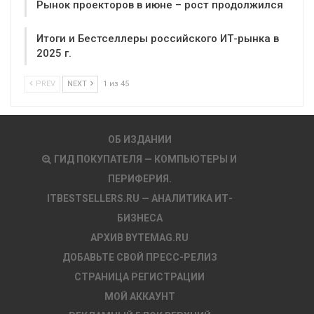
Рынок проекторов в июне – рост продолжился
Итоги и Бестселлеры российского ИТ-рынка в
2025 г.
PREV
NEXT
1 из 45
ОБ ИЗДАНИИ
ГИД ПОКУПАТЕЛЯ — КОМПЬЮТЕРЫ И
ПЕРИФЕРИЯ.
ITBESTSELLERS.RU — АНАЛИТИКА ИТ-
БИЗНЕСА
АРХИВ BYTEMAG.RU
ДОБАВЬТЕ СВОЙ ПРЕСС-РЕЛИЗ
СТРАНИЦА РЕГИСТРАЦИИ
МОЙ АККАУНТ