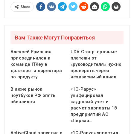
Share
Вам Также Могут Понравиться
Алексей Ермошин
UDV Group: срочные
присоединился к
платежи от
команде ITKey в
«руководителя» нужно
должности директора
проверять через
по продукту
независимый канал
В июне рынок
«1С-Рарус»
ноутбуков РФ опять
унифицировал
обвалился
кадровый учет и
расчет зарплаты 18
предприятий АО
«Первая…
ActiveCloud запустил в
«1С‑Рарус» упростил