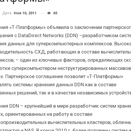
Краткий статистический
Итоги и Бестсел
сборник от…
российского ИТ-рынка 
Дата:
Ноя 10, 2011
65
ния «Т-Платформы» объявила о заключении партнерско
шения с DataDirect Networks (DDN) –разработчиком сист
ния данных для суперкомпьютерных комплексов. Высок
водительность СХД, работающих в составе вычислител
ИБП
ИБП
ексов, – один из ключевых факторов, определяющих ск
косят ли глобальные угрозы
Отрасль ИБП в депр
отки суперкомпьютером неструктурированных массивов
российский рынок ИБП?
Часть II.
х. Партнерское соглашение позволит «Т-Платформы»
влять системы хранения данных DDN как в составе
венных решений, так и в качестве независимых устройств
ния DDN – крупнейший в мире разработчик систем хране
х, ориентированных на работу в составе
опроизводительных вычислительных кластеров, облачн
структур и NAS. В конце 2010 г. более половины систем 