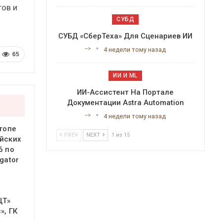
ов и
СУБД
СУБД «СберТеха» Для Сценариев ИИ
-->
4 недели тому назад
65
ИИ И ML
ИИ-Ассистент На Портале
Документации Astra Automation
-->
4 недели тому назад
 топе
PREV
NEXT
1 из 15
йских
6 по
gator
ЦТ»
», ГК