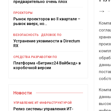
предварительно очень плох
-->
ПРОЕКТОРЫ
Рынок проекторов во II квартале –
Компа
рывок вверх, но…
согла
БЕЗОПАСНОСТЬ
ДЕЛОВОЕ ПО
хране
Устранение уязвимости в Directum
произ
RX
компл
Под
обраб
СРЕДСТВА РАЗРАБОТКИ ПО
Платформа «Битрикс24 Вайбкод» в
данны
коробочной версии
поста
собст
Компа
Новости
данны
высок
УПРАВЛЕНИЕ ИТ-ИНФРАСТРУКТУРОЙ
Релиз системы управления ИТ-
инфра