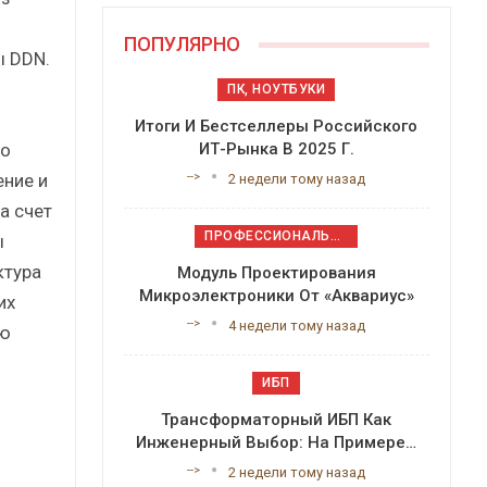
ПОПУЛЯРНО
ы DDN.
ПК, НОУТБУКИ
Итоги И Бестселлеры Российского
по
ИТ-Рынка В 2025 Г.
ение и
-->
2 недели тому назад
а счет
ПРОФЕССИОНАЛЬНОЕ ПРИКЛАДНОЕ ПО
ы
ктура
Модуль Проектирования
Микроэлектроники От «Аквариус»
их
-->
4 недели тому назад
ую
ИБП
Трансформаторный ИБП Как
Инженерный Выбор: На Примере…
-->
2 недели тому назад