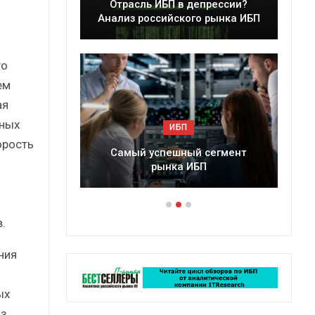
леры
Отрасль ИБП в депрессии?
в 2025 г.
Анализ российского рынка ИБП
го
ем
ая
ьных
ИБП
орость
ессии?
Самый успешный сегмент
рынка ИБП
.
ния
ых
из