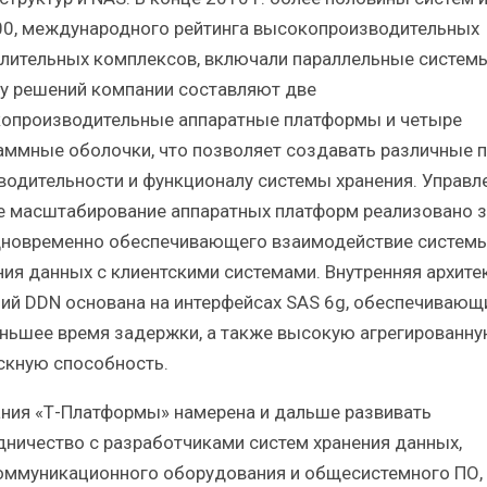
0, международного рейтинга высокопроизводительных
лительных комплексов, включали параллельные систем
у решений компании составляют две
опроизводительные аппаратные платформы и четыре
аммные оболочки, что позволяет создавать различные 
водительности и функционалу системы хранения. Управл
е масштабирование аппаратных платформ реализовано з
дновременно обеспечивающего взаимодействие систем
ния данных с клиентскими системами. Внутренняя архите
ий DDN основана на интерфейсах SAS 6g, обеспечивающ
ньшее время задержки, а также высокую агрегированн
скную способность.
ния «Т-Платформы» намерена и дальше развивать
дничество с разработчиками систем хранения данных,
оммуникационного оборудования и общесистемного ПО,