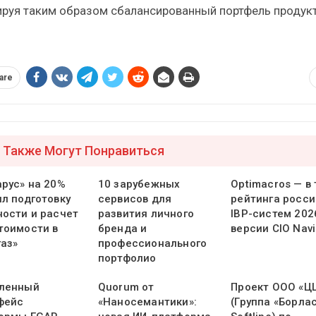
руя таким образом сбалансированный портфель продукт
are
 Также Могут Понравиться
арус» на 20%
10 зарубежных
Optimacros — в
ил подготовку
сервисов для
рейтинга росси
ности и расчет
развития личного
IBP-систем 202
тоимости в
бренда и
версии CIO Navi
газ»
профессионального
портфолио
ленный
Quorum от
Проект ООО «Ц
фейс
«Наносемантики»:
(Группа «Борлас