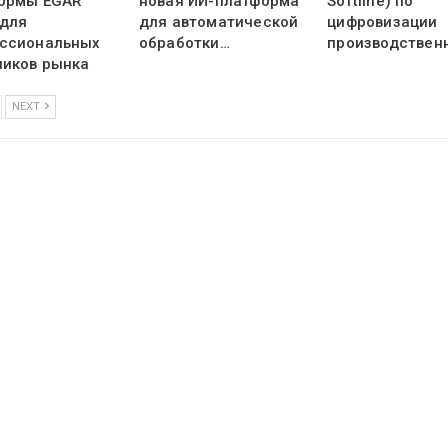
ормы EGAR
новая ИИ-платформа
Softline) по
 для
для автоматической
цифровизации
ссиональных
обработки…
производствен
ников рынка
NEXT