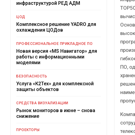
инфраструктурой РЕД АДМ
TOP50
вычис
ЦОД
Комплексное решение YADRO для
Основ
охлаждения ЦОДов
высок
прогр
ПРОФЕССИОНАЛЬНОЕ ПРИКЛАДНОЕ ПО
произ
Новая версия «MS Навигатор» для
работы с информационными
гибко
моделями
ПО, о
хране
БЕЗОПАСНОСТЬ
решен
Услуга «К2Тех» для комплексной
защиты объектов
наиме
пропу
СРЕДСТВА ВИЗУАЛИЗАЦИИ
Рынок мониторов в июне – снова
Компа
снижение
сотру
ПРОЕКТОРЫ
телек