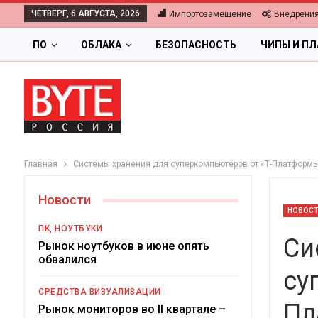
ЧЕТВЕРГ, 6 АВГУСТА, 2026
Импортозамещение
Внедрени
ПО
ОБЛАКА
БЕЗОПАСНОСТЬ
ЧИПЫ И П
Главная
Системы хранения для суперкомпьютеров от «Т-Платформ
Новости
НОВОС
ПК, НОУТБУКИ
Си
Рынок ноутбуков в июне опять
обвалился
су
СРЕДСТВА ВИЗУАЛИЗАЦИИ
Пл
Ц
Рынок мониторов во II квартале –