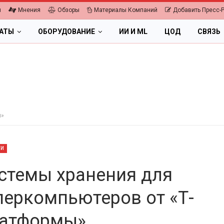
я
Мнения
Обзоры
Материалы Компаний
Добавить Пресс-
ЛАТЫ
ОБОРУДОВАНИЕ
ИИ И ML
ЦОД
СВЯЗЬ
ы»
ТИ
стемы хранения для
перкомпьютеров от «Т-
ОБЛАКА
ПК, НОУТБУКИ
атформы»
ифровая экономика 2026.