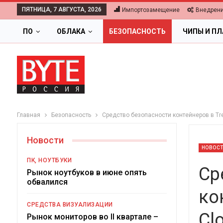
ПЯТНИЦА, 7 АВГУСТА, 2026
Импортозамещение
Внедрен
ПО
ОБЛАКА
БЕЗОПАСНОСТЬ
ЧИПЫ И П
Главная
Безопасность
Средство безопасности контейнеров в Tre
Новости
НОВОС
ПК, НОУТБУКИ
Ср
Рынок ноутбуков в июне опять
обвалился
ко
СРЕДСТВА ВИЗУАЛИЗАЦИИ
Cl
Ц
Рынок мониторов во II квартале –