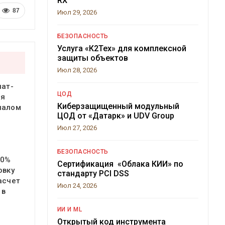
RX
87
Июл 29, 2026
БЕЗОПАСНОСТЬ
Услуга «К2Тех» для комплексной
защиты объектов
Июл 28, 2026
чат-
ЦОД
ся
Киберзащищенный модульный
налом
ЦОД от «Датарк» и UDV Group
Июл 27, 2026
БЕЗОПАСНОСТЬ
20%
Сертификация «Облака КИИ» по
овку
стандарту PCI DSS
асчет
Июл 24, 2026
 в
ИИ И ML
Открытый код инструмента