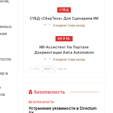
лючи;
СУБД
СУБД «СберТеха» Для Сценариев ИИ
-->
4 недели тому назад
ленных
ная
ИИ И ML
ИИ-Ассистент На Портале
Документации Astra Automation
после
-->
4 недели тому назад
PREV
NEXT
1 из 14
ер в
ю
Безопасность
сли
БЕЗОПАСНОСТЬ
Устранение уязвимости в Directum