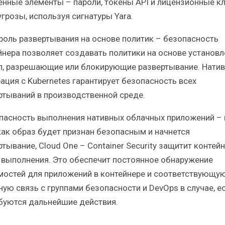
енные элементы – пароли, токены API и лицензионные к
угрозы, используя сигнатуры Yara.
троль развертывания на основе политик – безопасность
йнера позволяет создавать политики на основе установ
л, разрешающие или блокирующие развертывание. Натив
рация с Kubernetes гарантирует безопасность всех
ртываний в производственной среде.
опасность выполнения нативных облачных приложений – 
 как образ будет признан безопасным и начнется
тывание, Cloud One – Container Security защитит контейн
 выполнения. Это обеспечит постоянное обнаружение
мостей для приложений в контейнере и соответствующу
ную связь с группами безопасности и DevOps в случае, е
буются дальнейшие действия.