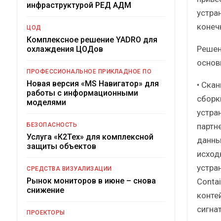
инфраструктурой РЕД АДМ
устра
конеч
ЦОД
Комплексное решение YADRO для
Решени
охлаждения ЦОДов
основ
ПРОФЕССИОНАЛЬНОЕ ПРИКЛАДНОЕ ПО
Новая версия «MS Навигатор» для
• Ска
работы с информационными
сборк
моделями
устра
партн
БЕЗОПАСНОСТЬ
Услуга «К2Тех» для комплексной
данны
защиты объектов
исход
устра
СРЕДСТВА ВИЗУАЛИЗАЦИИ
Рынок мониторов в июне – снова
Contai
снижение
конте
сигна
ПРОЕКТОРЫ