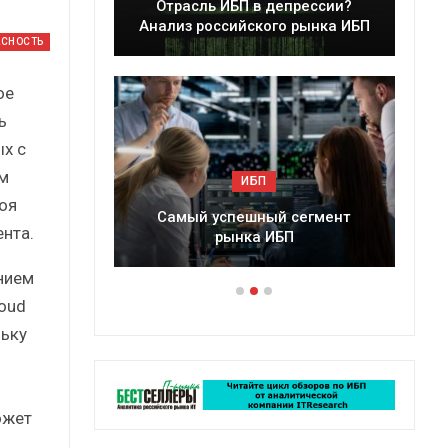
леры
Отрасль ИБП в депрессии?
в 2025 г.
Анализ российского рынка ИБП
АСНОСТЬ
ое
ь
х с
м
ИБП
оя
ессии?
Самый успешный сегмент
нта.
рынка ИБП
нием
oud
льку
ожет