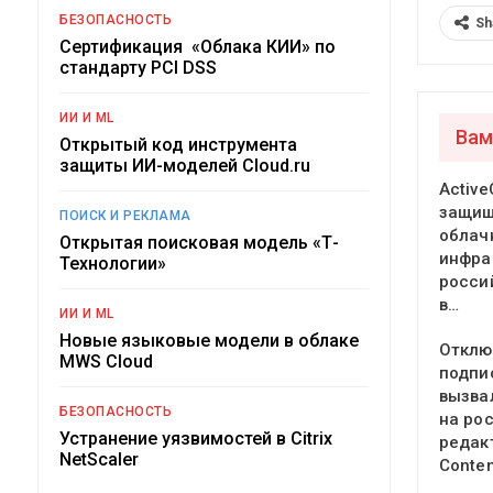
БЕЗОПАСНОСТЬ
Sh
Сертификация «Облака КИИ» по
стандарту PCI DSS
ИИ И ML
Вам
Открытый код инструмента
защиты ИИ-моделей Cloud.ru
Active
защи
ПОИСК И РЕКЛАМА
облач
Открытая поисковая модель «Т-
инфра
Технологии»
росси
в…
ИИ И ML
Новые языковые модели в облаке
Отклю
MWS Cloud
подпи
вызва
БЕЗОПАСНОСТЬ
на ро
Устранение уязвимостей в Citrix
редак
NetScaler
Conte