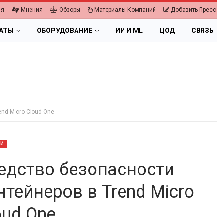
ия
Мнения
Обзоры
Материалы Компаний
Добавить Пресс
ЛАТЫ
ОБОРУДОВАНИЕ
ИИ И ML
ЦОД
СВЯЗЬ
nd Micro Cloud One
ТИ
едство безопасности
нтейнеров в Trend Micro
ОБЛАКА
ПК, НОУТБУКИ
oud One
ифровая экономика 2026.