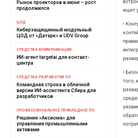
встро
Рынок проекторов в июне – рост
продолжился
ищет 
ЦОД
• Кон
Киберзащищенный модульный
конте
ЦОД от «Датарк» и UDV Group
прави
интег
СРЕДСТВА КОММУНИКАЦИИ
ИИ-агент targetai для контакт-
разве
центра
• Без
СРЕДСТВА РАЗРАБОТКИ ПО
того,
Командная строка в облачной
развер
версии ИИ-ассистента Сбера для
разработчиков
среде
уязви
ПРОФЕССИОНАЛЬНОЕ ПРИКЛАДНОЕ ПО
обрат
Решение «Аксиома» для
потре
управления промышленными
активами