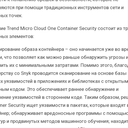
няются при помощи традиционных инструментов сети и
ных точек.
е Trend Micro Cloud One Container Security состоит из т
ных элементов:
нирование образа контейнера – оно начинается уже во вр
и, что позволяет как можно раньше обнаружить угрозы 
нить их с минимальными затратами. Помимо этого, благо
ерству со Snyk проводится сканирование на основе базы
х уязвимостей в приложениях и библиотеках с открыты
ным кодом. Это обеспечивает раннее обнаружение и
нение уязвимостей в стороннем коде. Таким образом, ре
ner Security ищет уязвимости в пакетах, которые входят 
йнер; обнаруживает вредоносные программы с помощь
тур и продвинутых методов машинного обучения; находи