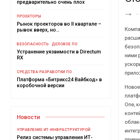
предварительно очень плох
-->
ПРОЕКТОРЫ
Рынок проекторов во II квартале –
Компан
рывок вверх, но…
расши
БЕЗОПАСНОСТЬ
ДЕЛОВОЕ ПО
безоп
Устранение уязвимости в Directum
ними 
RX
ускор
Под
прило
СРЕДСТВА РАЗРАБОТКИ ПО
Платформа «Битрикс24 Вайбкод» в
коробочной версии
Новое
платф
One, 
конте
Новости
облак
интег
УПРАВЛЕНИЕ ИТ-ИНФРАСТРУКТУРОЙ
Релиз системы управления ИТ-
приве