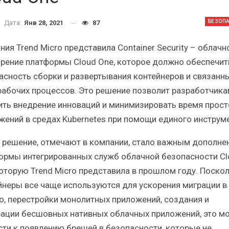
Краткий статистический
Итоги и Бестсел
сборник от…
российского ИТ-рынка 
БЕЗОП
Дата:
Янв 28, 2021
87
ия Trend Micro представила Container Security – облачн
рение платформы Cloud One, которое должно обеспечит
асность сборки и развертывания контейнеров и связанны
рабочих процессов. Это решение позволит разработчика
ИБП
ИБП
ить внедрение инноваций и минимизировать время прост
косят ли глобальные угрозы
Отрасль ИБП в депр
жений в средах Kubernetes при помощи единого инструме
российский рынок ИБП?
Часть II.
 решение, отмечают в компании, стало важным дополне
ормы интегрированных служб облачной безопасности Cl
которую Trend Micro представила в прошлом году. Поско
йнеры все чаще используются для ускорения миграции в
о, перестройки монолитных приложений, создания и
рации бесшовных нативных облачных приложений, это м
сти к появлению брешей в безопасности, которые не