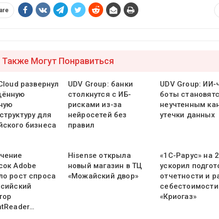
are
 Также Могут Понравиться
Cloud развернул
UDV Group: банки
UDV Group: ИИ-
щённую
столкнутся с ИБ-
боты становят
ную
рисками из-за
неучтенным ка
структуру для
нейросетей без
утечки данных
йского бизнеса
правил
чение
Hisense открыла
«1С-Рарус» на 
сок Adobe
новый магазин в ТЦ
ускорил подгот
ло рост спроса
«Можайский двор»
отчетности и р
ссийский
себестоимости
тор
«Криогаз»
ntReader…