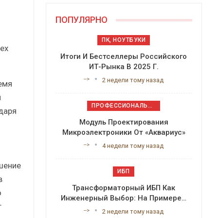
ПОПУЛЯРНО
ПК, НОУТБУКИ
рех
Итоги И Бестселлеры Российского
ИТ-Рынка В 2025 Г.
-->
2 недели тому назад
емя
и
ПРОФЕССИОНАЛЬНОЕ ПРИКЛАДНОЕ ПО
даря
Модуль Проектирования
Микроэлектроники От «Аквариус»
м
-->
4 недели тому назад
шение
ИБП
в
Трансформаторный ИБП Как
ю
Инженерный Выбор: На Примере…
т
-->
2 недели тому назад