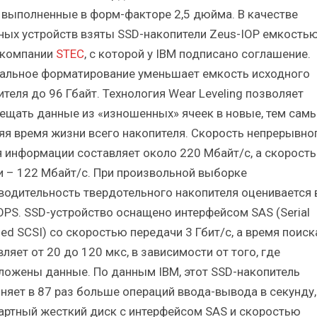
, выполненные в форм-факторе 2,5 дюйма. В качестве
ных устройств взяты SSD-накопители Zeus-IOP емкость
 компании
STEC
, с которой у IBM подписано соглашение.
альное форматирование уменьшает емкость исходного
теля до 96 Гбайт. Технология Wear Leveling позволяет
ещать данные из «изношенных» ячеек в новые, тем сам
яя время жизни всего накопителя. Скорость непрерывно
я информации составляет около 220 Мбайт/с, а скорость
и – 122 Мбайт/с. При произвольной выборке
водительность твердотельного накопителя оценивается 
IOPS. SSD-устройство оснащено интерфейсом SAS (Serial
ed SCSI) со скоростью передачи 3 Гбит/с, а время поиск
ляет от 20 до 120 мкс, в зависимости от того, где
ложены данные. По данным IBM, этот SSD-накопитель
няет в 87 раз больше операций ввода-вывода в секунду,
артный жесткий диск с интерфейсом SAS и скоростью