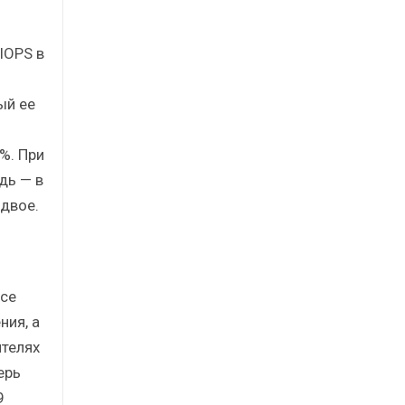
я
IOPS в
ый ее
%. При
дь — в
вдвое.
все
ния, а
телях
ерь
9