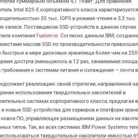
ителей суммарным объемом 4,1 Тбайт. Для сравнения:
итель Intel X25-E корпоративного класса характеризуетс
водительностью 35 тыс. IOPS в режиме чтения и 3,3 тыс. 
е записи. Поставщиком SSD-устройств в данном случае
пила компания
Fusion-io
. Согласно данным IBM, созданн
алистами массив SSD по производительности превзошел
 быстрые в мире дисковые хранилища более чем на 250
время доступа уменьшилось в 12 раз, занимаемая площа
 а требования к системам питания и охлаждения — почти 
родолжает реализацию своей стратегии, направленной на
рение использования твердотельных накопителей в
лительных системах корпоративного класса, предлагая 
 и новые SSD-устройства для серверов и платформ хране
 новое ПО, управляющее размещением данных на накопи
чных типов. Так, во всех системах IBM Power Systems теп
 использоваться твердотельные накопители емкостью 6