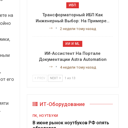
ИБП
ете на
Трансформаторный ИБП Как
Инженерный Выбор: На Примере…
бойно
-->
2 недели тому назад
мики,
ИИ И ML
ИИ-Ассистент На Портале
жным
Документации Astra Automation
-->
4 недели тому назад
,
от его
PREV
NEXT
1 из 13
мяти
ИТ-Оборудование
-
ПК, НОУТБУКИ
В июне рынок ноутбуков РФ опять