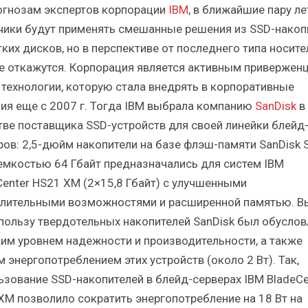
огнозам экспертов корпорации
IBM
, в ближайшие пару ле
чики будут применять смешанные решения из SSD-накоп
тких дисков, но в перспективе от последнего типа носите
е откажутся. Корпорация является активным привержен
 технологии, которую стала внедрять в корпоративные
ия еще с 2007 г. Тогда IBM выбрала компанию
SanDisk
в
тве поставщика SSD-устройств для своей линейки блейд
ров: 2,5-дюйм накопители на базе флэш-памяти SanDisk 
емкостью 64 Гбайт предназначались для систем IBM
Center HS21 XM (2×15,8 Гбайт) с улучшенными
лительными возможностями и расширенной памятью. В
 пользу твердотельных накопителей SanDisk был обуслов
им уровнем надежности и производительности, а также
 энергопотреблением этих устройств (около 2 Вт). Так,
ьзование SSD-накопителей в блейд-серверах IBM BladeCe
XM позволило сократить энергопотребление на 18 Вт на