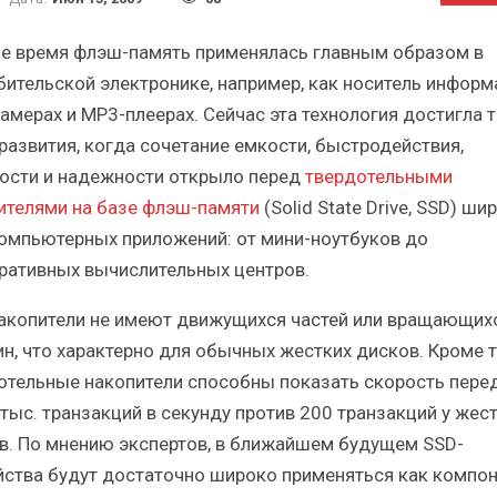
Итоги и Бестселлеры
Отрасль ИБП в депр
сийского ИТ-рынка в 2025 г.
Анализ российского р
е время флэш-память применялась главным образом в
бительской электронике, например, как носитель информ
амерах и MP3-плеерах. Сейчас эта технология достигла 
 развития, когда сочетание емкости, быстродействия,
ости и надежности открыло перед
твердотельными
ИБП
ИБП
ителями на базе флэш-памяти
(Solid State Drive, SSD) ши
компьютерных приложений: от мини-ноутбуков до
Отрасль ИБП в депрессии?
Самый успешный с
Часть II.
рынка ИБП
ративных вычислительных центров.
акопители не имеют движущихся частей или вращающих
ин, что характерно для обычных жестких дисков. Кроме т
отельные накопители способны показать скорость пере
 тыс. транзакций в секунду против 200 транзакций у жес
в. По мнению экспертов, в ближайшем будущем SSD-
йства будут достаточно широко применяться как компо