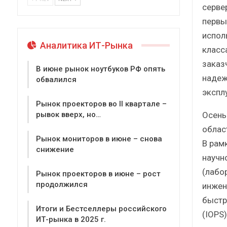
сервер
первы
испол
Аналитика ИТ-Рынка
класс
заказ
В июне рынок ноутбуков РФ опять
надеж
обвалился
экспл
Рынок проекторов во II квартале –
Осень
рывок вверх, но…
облас
Рынок мониторов в июне – снова
В рам
снижение
научн
(лабор
Рынок проекторов в июне – рост
продолжился
инжен
быстр
Итоги и Бестселлеры российского
(IOPS
ИТ-рынка в 2025 г.