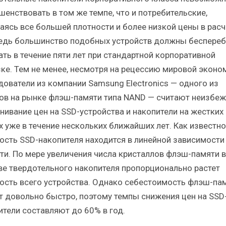
шенствовать в том же темпе, что и потребительские,
аясь все большей плотности и более низкой цены в расч
Ведь большинство подобных устройств должны беспере
ать в течение пяти лет при стандартной корпоративной
зке. Тем не менее, несмотря на рецессию мировой эконо
дователи из компании Samsung Electronics — одного из
ов на рынке флэш-памяти типа NAND — считают неизбе
нивание цен на SSD-устройства и накопители на жестких
х уже в течение нескольких ближайших лет. Как известно
ость SSD-накопителя находится в линейной зависимости 
ти. По мере увеличения числа кристаллов флэш-памяти в
ве твердотельного накопителя пропорционально растет
ость всего устройства. Однако себестоимость флэш-па
т довольно быстро, поэтому темпы снижения цен на SSD
ители составляют до 60% в год.