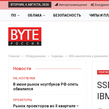
ВТОРНИК, 4 АВГУСТА, 2026
Импортозамещение
Внедрени
ПО
ОБЛАКА
БЕЗОПАСНОСТЬ
ЧИПЫ И П
Главная
Оборудование
Серверы
SSD-накопители в решениях 
Новости
ПЛАТФО
ПК, НОУТБУКИ
SS
В июне рынок ноутбуков РФ опять
обвалился
IB
ОБЛАКА
ПРОЕКТОРЫ
Цифровая экономика 2026.
Рынок проекторов во II квартале –
-->