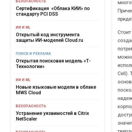
БЕЗОПАСНОСТЬ
много
Сертификация «Облака КИИ» по
Приче
стандарту PCI DSS
приде
ИИ И ML
Стоит
Открытый код инструмента
созда
защиты ИИ-моделей Cloud.ru
потре
ПОИСК И РЕКЛАМА
можно
Открытая поисковая модель «Т-
испол
Технологии»
Cell)
ИИ И ML
основа
Новые языковые модели в облаке
поско
MWS Cloud
надеж
корпо
БЕЗОПАСНОСТЬ
Устранение уязвимостей в Citrix
досту
NetScaler
значи
тверд