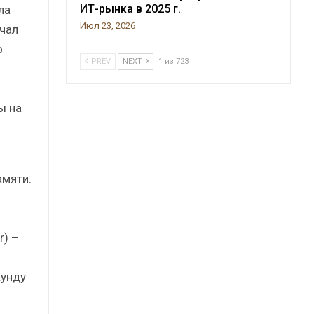
ИТ-рынка в 2025 г.
ла
Июл 23, 2026
чал
о
PREV
NEXT
1 из 723
ы на
амяти.
r) –
кунду