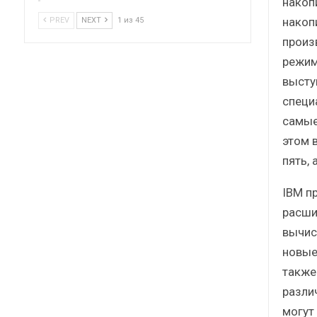
накоп
накоп
PREV
NEXT
1 из 45
произ
режим
высту
специ
самые
этом 
пять,
IBM п
расши
вычис
новые
также
разли
могут