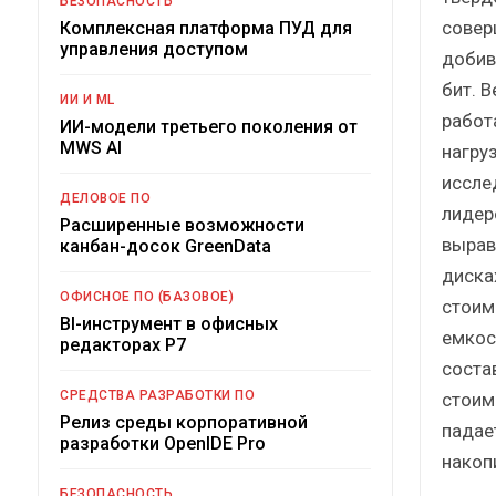
БЕЗОПАСНОСТЬ
совер
Комплексная платформа ПУД для
управления доступом
добив
бит. 
ИИ И ML
работ
ИИ-модели третьего поколения от
MWS AI
нагру
иссле
ДЕЛОВОЕ ПО
лидер
Расширенные возможности
вырав
канбан-досок GreenData
диска
ОФИСНОЕ ПО (БАЗОВОЕ)
стоим
BI-инструмент в офисных
емкос
редакторах Р7
соста
СРЕДСТВА РАЗРАБОТКИ ПО
стоим
Релиз среды корпоративной
падае
разработки OpenIDE Pro
накоп
БЕЗОПАСНОСТЬ