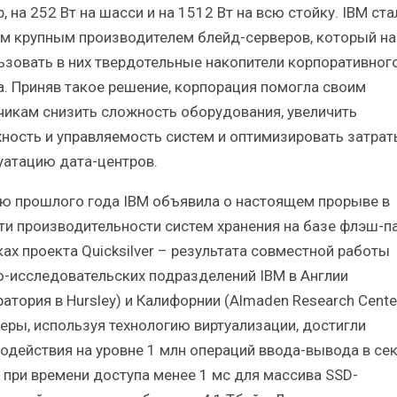
, на 252 Вт на шасси и на 1512 Вт на всю стойку. IBM ста
м крупным производителем блейд-серверов, который на
ьзовать в них твердотельные накопители корпоративног
а. Приняв такое решение, корпорация помогла своим
чикам снизить сложность оборудования, увеличить
ность и управляемость систем и оптимизировать затрат
уатацию дата-центров.
ю прошлого года IBM объявила о настоящем прорыве в
ти производительности систем хранения на базе флэш-п
ках проекта Quicksilver – результата совместной работы
о-исследовательских подразделений IBM в Англии
атория в Hursley) и Калифорнии (Almaden Research Cente
еры, используя технологию виртуализации, достигли
одействия на уровне 1 млн операций ввода-вывода в се
) при времени доступа менее 1 мс для массива SSD-