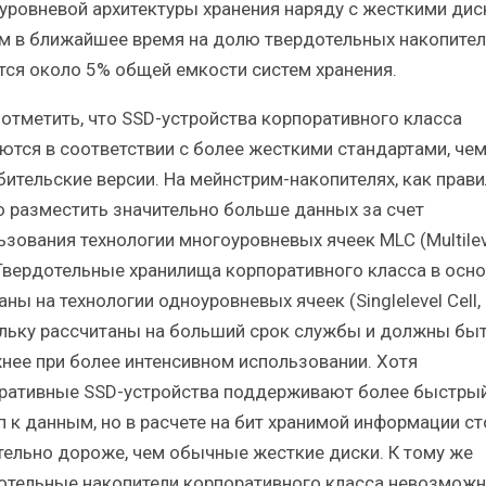
уровневой архитектуры хранения наряду с жесткими дис
м в ближайшее время на долю твердотельных накопител
тся около 5% общей емкости систем хранения.
 отметить, что SSD-устройства корпоративного класса
ются в соответствии с более жесткими стандартами, че
бительские версии. На мейнстрим-накопителях, как прави
 разместить значительно больше данных за счет
ьзования технологии многоуровневых ячеек MLC (Multilev
. Твердотельные хранилища корпоративного класса в осн
ны на технологии одноуровневых ячеек (Singlelevel Cell, 
льку рассчитаны на больший срок службы и должны бы
нее при более интенсивном использовании. Хотя
ративные SSD-устройства поддерживают более быстры
п к данным, но в расчете на бит хранимой информации ст
тельно дороже, чем обычные жесткие диски. К тому же
отельные накопители корпоративного класса невозмож