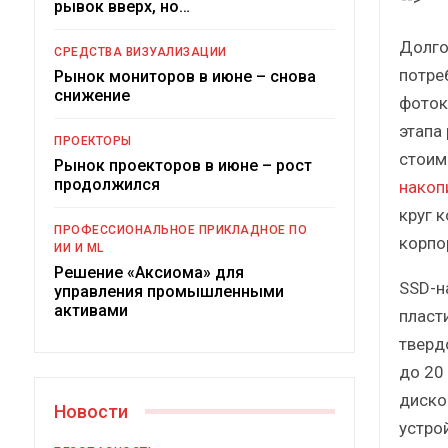
рывок вверх, но…
Краткий статистический
сборник от…
рос
Долго
СРЕДСТВА ВИЗУАЛИЗАЦИИ
потре
Рынок мониторов в июне – снова
снижение
фоток
этапа
ПРОЕКТОРЫ
стоим
Рынок проекторов в июне – рост
ИБП
продолжился
накоп
круг 
Подкосят ли глобальные угрозы
ПРОФЕССИОНАЛЬНОЕ ПРИКЛАДНОЕ ПО
российский рынок ИБП?
корпо
ИИ И ML
Решение «Аксиома» для
SSD-н
управления промышленными
активами
пласт
тверд
до 20
диско
Новости
устро