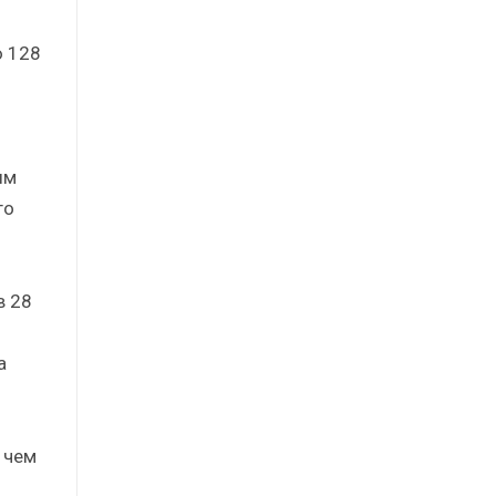
ю 128
ым
го
в 28
а
 чем