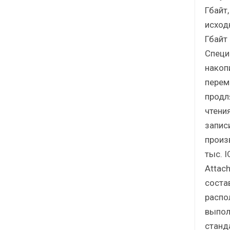
Гбайт
исход
Гбайт
Специ
накопи
перем
продл
чтени
запис
произ
тыс. 
Attach
состав
распо
выпол
станд