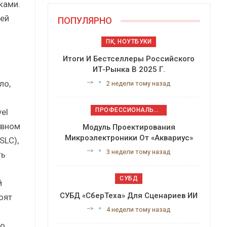
ками.
ей
ПОПУЛЯРНО
ПК, НОУТБУКИ
Итоги И Бестселлеры Российского
м
ИТ-Рынка В 2025 Г.
ло,
-->
2 недели тому назад
ПРОФЕССИОНАЛЬНОЕ ПРИКЛАДНОЕ ПО
el
овном
Модуль Проектирования
Микроэлектроники От «Аквариус»
SLC),
-->
3 недели тому назад
ть
СУБД
й
СУБД «СберТеха» Для Сценариев ИИ
оят
-->
4 недели тому назад
но