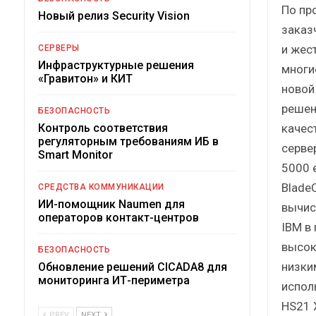
По пр
Новый релиз Security Vision
заказ
и жес
СЕРВЕРЫ
Инфраструктурные решения
многи
«Гравитон» и КИТ
новой
решен
БЕЗОПАСНОСТЬ
качес
Контроль соответствия
регуляторным требованиям ИБ в
серве
Smart Monitor
5000 
Blade
СРЕДСТВА КОММУНИКАЦИИ
ИИ-помощник Naumen для
вычис
операторов контакт-центров
IBM в
высок
БЕЗОПАСНОСТЬ
низким
Обновление решений CICADA8 для
мониторинга ИТ-периметра
испол
HS21 
PREV
NEXT