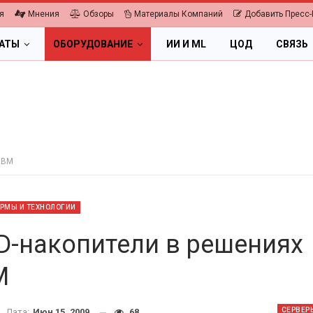
я
Мнения
Обзоры
Материалы Компаний
Добавить Пресс-
ЛАТЫ
ОБОРУДОВАНИЕ
ИИ И ML
ЦОД
СВЯЗЬ
IBM
РМЫ И ТЕХНОЛОГИИ
D-накопители в решениях
M
ПК, НОУТБУКИ
ИБП
СЕРВЕР
Дата:
Июн 15, 2009
68