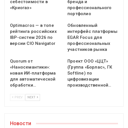
себестоимости в
бренда и
«Криогаз»
профессионального
портфолио
Optimacros — в топе
Обновленный
рейтинга российских
интерфейс платформы
IBP-систем 2026 по
EGAR Focus для
версии CIO Navigator
профессиональных
участников рынка
Quorum от
Проект ООО «ЦЦТ»
«Наносемантики»:
(Группа «Борлас», ГК
новая ИИ-платформа
Softline) по
для автоматической
цифровизации
обработки…
производственной…
PREV
NEXT
Новости