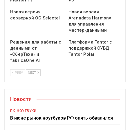
Platform V
V3
Новая версия
Новая версия
серверной ОС Selectel
Arenadata Harmony
для управления
мастер-данными
Решения для работы с
Платформа Tantor с
данными от
поддержкой СУБД
«СберТеха» и
Tantor Polar
fabricaOne.AI
PREV
NEXT
Новости
ПК, НОУТБУКИ
В июне рынок ноутбуков РФ опять обвалился