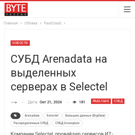
Главная
Облака
PaaS/IaaS
НОВОСТИ
СУБД Arenadata на
выделенных
серверах в Selectel
PAAS/IAAS
СУБД
Дата:
Окт 21, 2024
181
-->
Arenadata
Selectel
Большие данные (BigData)
Распределенные СУБД
СУБД Greenplum
Компании Selectel, провайдер сервисов ИТ-