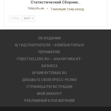
Статистический Сборник…
TW6bURcstk
7 месяцев тому назад
PREV
NEXT
ОБ ИЗДАНИИ
ГИД ПОКУПАТЕЛЯ — КОМПЬЮТЕРЫ И
ПЕРИФЕРИЯ.
ITBESTSELLERS.RU — АНАЛИТИКА ИТ-
БИЗНЕСА
АРХИВ BYTEMAG.RU
ДОБАВЬТЕ СВОЙ ПРЕСС-РЕЛИЗ
СТРАНИЦА РЕГИСТРАЦИИ
МОЙ АККАУНТ
РЕКЛАМНЫЙ БЛОК ВЕРХНИЙ