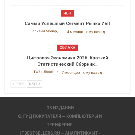
ИБП
Самый Успешный Сегмент Рынка ИБП
Василий Мочар, ITResearch
4 месяца тому назад
ОБЛАКА
Цифровая Экономика 2026. Краткий
Статистический Сборник…
TW6bURcstk
7 месяцев тому назад
PREV
NEXT
ОБ ИЗДАНИИ
ГИД ПОКУПАТЕЛЯ — КОМПЬЮТЕРЫ И
ПЕРИФЕРИЯ.
ITBESTSELLERS.RU — АНАЛИТИКА ИТ-