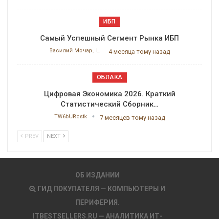
ИБП
Самый Успешный Сегмент Рынка ИБП
Василий Мочар, ITResearch
4 месяца тому назад
ОБЛАКА
Цифровая Экономика 2026. Краткий
Статистический Сборник…
TW6bURcstk
7 месяцев тому назад
PREV
NEXT
ОБ ИЗДАНИИ
ГИД ПОКУПАТЕЛЯ — КОМПЬЮТЕРЫ И
ПЕРИФЕРИЯ.
ITBESTSELLERS.RU — АНАЛИТИКА ИТ-