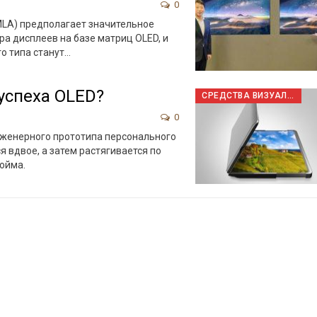
0
(MLA) предполагает значительное
а дисплеев на базе матриц OLED, и
о типа станут…
успеха OLED?
СРЕДСТВА ВИЗУАЛИЗАЦИИ
0
нженерного прототипа персонального
я вдвое, а затем растягивается по
юйма.