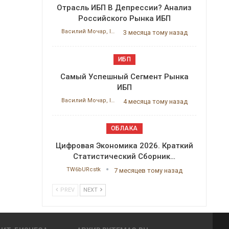
Отрасль ИБП В Депрессии? Анализ
Российского Рынка ИБП
Василий Мочар, ITResearch
3 месяца тому назад
ИБП
Самый Успешный Сегмент Рынка
ИБП
Василий Мочар, ITResearch
4 месяца тому назад
ОБЛАКА
Цифровая Экономика 2026. Краткий
Статистический Сборник…
TW6bURcstk
7 месяцев тому назад
PREV
NEXT