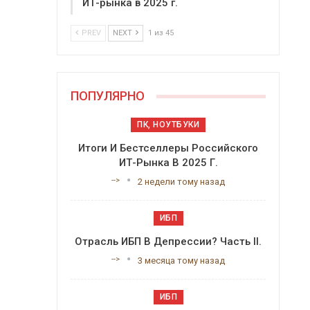
ИТ-рынка в 2025 г.
PREV
NEXT
1 из 45
ПОПУЛЯРНО
ПК, НОУТБУКИ
Итоги И Бестселлеры Российского
ИТ-Рынка В 2025 Г.
-->
2 недели тому назад
ИБП
Отрасль ИБП В Депрессии? Часть II.
-->
3 месяца тому назад
ИБП