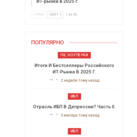
ИТ-рынка в 2025 г.
PREV
NEXT
1 из 45
ПОПУЛЯРНО
ПК, НОУТБУКИ
Итоги И Бестселлеры Российского
ИТ-Рынка В 2025 Г.
-->
2 недели тому назад
ИБП
Отрасль ИБП В Депрессии? Часть II.
-->
3 месяца тому назад
ИБП