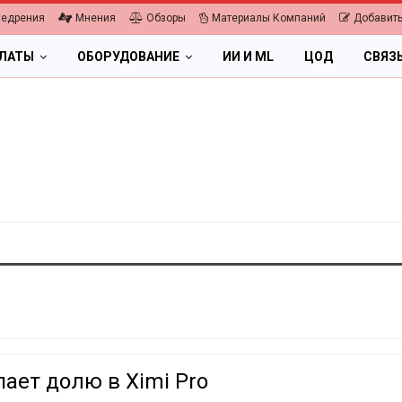
недрения
Мнения
Обзоры
Материалы Компаний
Добавить
ПЛАТЫ
ОБОРУДОВАНИЕ
ИИ И ML
ЦОД
СВЯЗ
ает долю в Ximi Pro