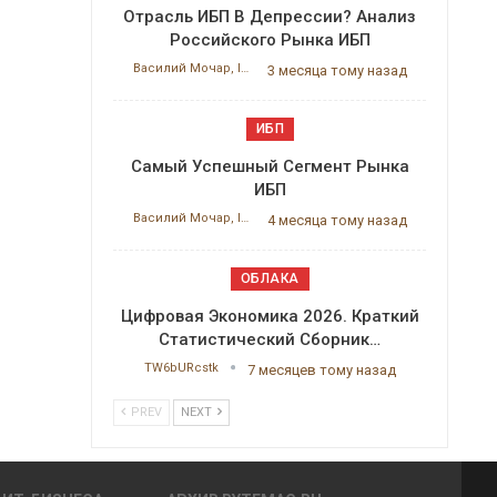
Отрасль ИБП В Депрессии? Анализ
Российского Рынка ИБП
Василий Мочар, ITResearch
3 месяца тому назад
ИБП
Самый Успешный Сегмент Рынка
ИБП
Василий Мочар, ITResearch
4 месяца тому назад
ОБЛАКА
Цифровая Экономика 2026. Краткий
Статистический Сборник…
TW6bURcstk
7 месяцев тому назад
PREV
NEXT