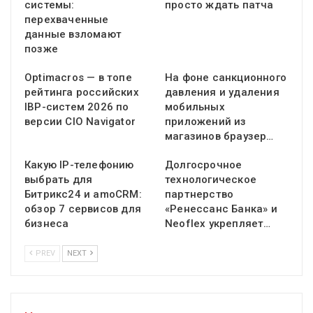
системы:
просто ждать патча
перехваченные
данные взломают
позже
Optimacros — в топе
На фоне санкционного
рейтинга российских
давления и удаления
IBP-систем 2026 по
мобильных
версии CIO Navigator
приложений из
магазинов браузер…
Какую IP-телефонию
Долгосрочное
выбрать для
технологическое
Битрикс24 и amoCRM:
партнерство
обзор 7 сервисов для
«Ренессанс Банка» и
бизнеса
Neoflex укрепляет…
PREV
NEXT