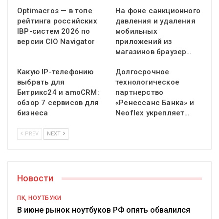
Optimacros — в топе
На фоне санкционного
рейтинга российских
давления и удаления
IBP-систем 2026 по
мобильных
версии CIO Navigator
приложений из
магазинов браузер…
Какую IP-телефонию
Долгосрочное
выбрать для
технологическое
Битрикс24 и amoCRM:
партнерство
обзор 7 сервисов для
«Ренессанс Банка» и
бизнеса
Neoflex укрепляет…
PREV
NEXT
Новости
ПК, НОУТБУКИ
В июне рынок ноутбуков РФ опять обвалился