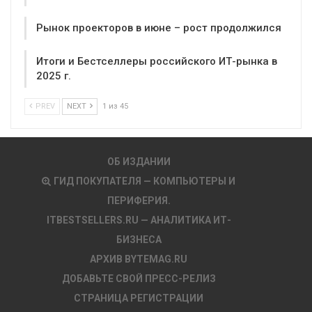
Рынок проекторов в июне – рост продолжился
Итоги и Бестселлеры российского ИТ-рынка в
2025 г.
PREV
NEXT
1 из 45
ОБ ИЗДАНИИ
ГИД ПОКУПАТЕЛЯ — КОМПЬЮТЕРЫ И
ПЕРИФЕРИЯ.
ITBESTSELLERS.RU — АНАЛИТИКА ИТ-
БИЗНЕСА
АРХИВ BYTEMAG.RU
ДОБАВЬТЕ СВОЙ ПРЕСС-РЕЛИЗ
СТРАНИЦА РЕГИСТРАЦИИ