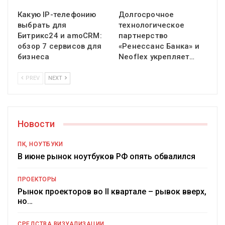
Какую IP-телефонию
Долгосрочное
выбрать для
технологическое
Битрикс24 и amoCRM:
партнерство
обзор 7 сервисов для
«Ренессанс Банка» и
бизнеса
Neoflex укрепляет…
PREV
NEXT
Новости
ПК, НОУТБУКИ
В июне рынок ноутбуков РФ опять обвалился
ПРОЕКТОРЫ
Рынок проекторов во II квартале – рывок вверх,
но…
СРЕДСТВА ВИЗУАЛИЗАЦИИ