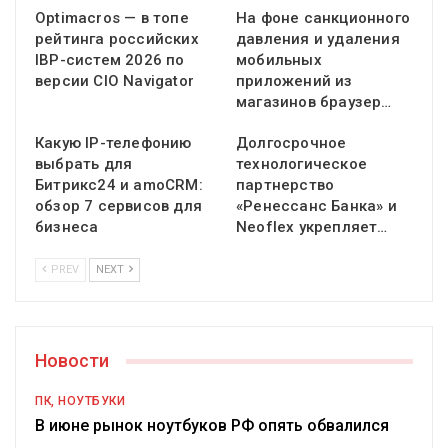
Optimacros — в топе
На фоне санкционного
рейтинга российских
давления и удаления
IBP-систем 2026 по
мобильных
версии CIO Navigator
приложений из
магазинов браузер…
Какую IP-телефонию
Долгосрочное
выбрать для
технологическое
Битрикс24 и amoCRM:
партнерство
обзор 7 сервисов для
«Ренессанс Банка» и
бизнеса
Neoflex укрепляет…
PREV
NEXT
Новости
ПК, НОУТБУКИ
В июне рынок ноутбуков РФ опять обвалился