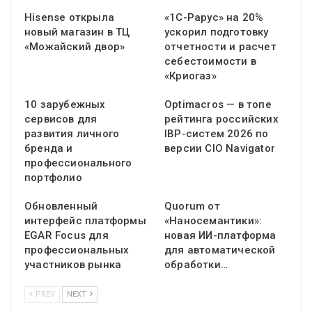
Hisense открыла
«1С-Рарус» на 20%
новый магазин в ТЦ
ускорил подготовку
«Можайский двор»
отчетности и расчет
себестоимости в
«Криогаз»
10 зарубежных
Optimacros — в топе
сервисов для
рейтинга российских
развития личного
IBP-систем 2026 по
бренда и
версии CIO Navigator
профессионального
портфолио
Обновленный
Quorum от
интерфейс платформы
«Наносемантики»:
EGAR Focus для
новая ИИ-платформа
профессиональных
для автоматической
участников рынка
обработки…
PREV
NEXT