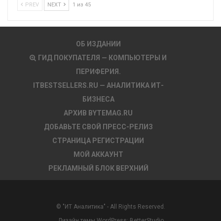
PREV
NEXT
1 из 45
ОБ ИЗДАНИИ
ГИД ПОКУПАТЕЛЯ — КОМПЬЮТЕРЫ И
ПЕРИФЕРИЯ.
ITBESTSELLERS.RU — АНАЛИТИКА ИТ-
БИЗНЕСА
АРХИВ BYTEMAG.RU
ДОБАВЬТЕ СВОЙ ПРЕСС-РЕЛИЗ
СТРАНИЦА РЕГИСТРАЦИИ
МОЙ АККАУНТ
РЕКЛАМНЫЙ БЛОК ВЕРХНИЙ
© "ИТ Аналитика" - All Rights Reserved.
Дизайн темы WordPress:
BetterStudio