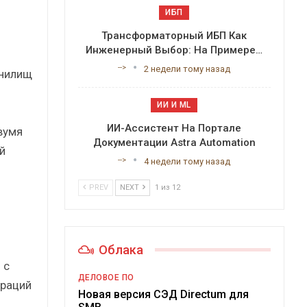
ИБП
Трансформаторный ИБП Как
Инженерный Выбор: На Примере…
-->
2 недели тому назад
анилищ
ИИ И ML
ИИ-Ассистент На Портале
вумя
Документации Astra Automation
й
-->
4 недели тому назад
PREV
NEXT
1 из 12
Облака
 с
ДЕЛОВОЕ ПО
ураций
Новая версия СЭД Directum для