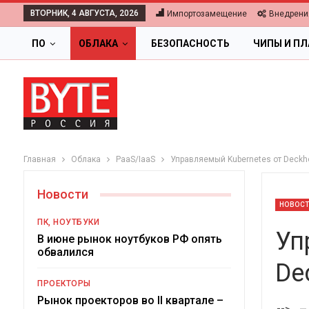
ВТОРНИК, 4 АВГУСТА, 2026
Импортозамещение
Внедрени
ПО
ОБЛАКА
БЕЗОПАСНОСТЬ
ЧИПЫ И П
Главная
Облака
PaaS/IaaS
Управляемый Kubernetes от Deckh
Новости
НОВОС
ПК, НОУТБУКИ
Уп
В июне рынок ноутбуков РФ опять
обвалился
De
ОБЛАКА
ПРОЕКТОРЫ
Цифровая экономик
Рынок проекторов во II квартале –
-->