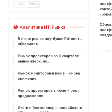
платф
PREV
NEXT
конте
«Боцм
Обнов
Аналитика ИТ-Рынка
платф
созда
В июне рынок ноутбуков РФ опять
обвалился
PREV
Рынок проекторов во II квартале –
рывок вверх, но…
Рынок мониторов в июне – снова
снижение
Рынок проекторов в июне – рост
продолжился
Итоги и Бестселлеры российского