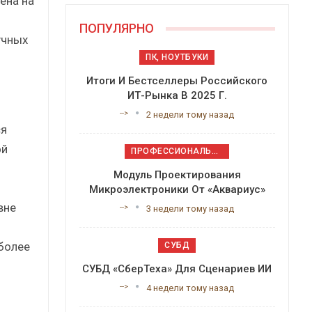
ена на
ПОПУЛЯРНО
учных
ПК, НОУТБУКИ
Итоги И Бестселлеры Российского
ИТ-Рынка В 2025 Г.
-->
2 недели тому назад
ся
ой
ПРОФЕССИОНАЛЬНОЕ ПРИКЛАДНОЕ ПО
Модуль Проектирования
Микроэлектроники От «Аквариус»
вне
-->
3 недели тому назад
более
СУБД
СУБД «СберТеха» Для Сценариев ИИ
-->
4 недели тому назад