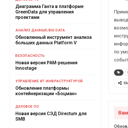
Диаграмма Ганта в платформе
Приме
GreenData для управления
проектами
вывод
возмо
АНАЛИЗ ДАННЫХ/BIG DATA
инстр
Обновленный инструмент анализа
больших данных Platform V
инфор
по ум
БЕЗОПАСНОСТЬ
событ
Новая версия PAM-решения
Innostage
УПРАВЛЕНИЕ ИТ-ИНФРАСТРУКТУРОЙ
Sh
Обновление платформы
контейнеризации «Боцман»
ДЕЛОВОЕ ПО
Вам
Новая версия СЭД Directum для
SMB
Обнов