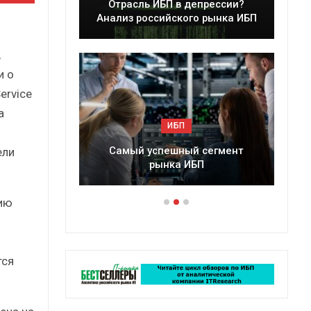
Отрасль ИБП в депрессии?
Краткий стати
Анализ российского рынка ИБП
сборник 
,
и о
ervice
а
ИБП
ИБП
Самый успешный сегмент
Подкосят ли глоба
ели
рынка ИБП
российский ры
ию
тся