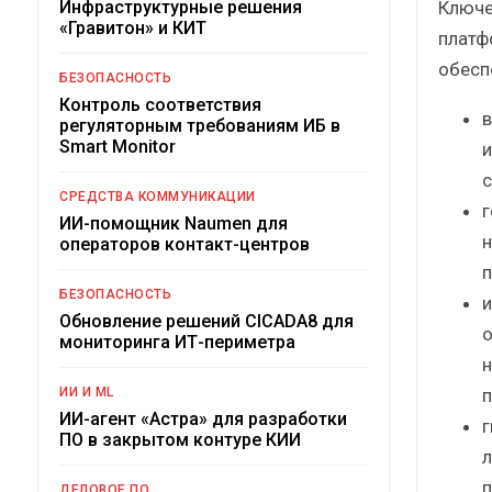
Ключе
Инфраструктурные решения
«Гравитон» и КИТ
платф
обесп
БЕЗОПАСНОСТЬ
Контроль соответствия
в
регуляторным требованиям ИБ в
Smart Monitor
и
с
СРЕДСТВА КОММУНИКАЦИИ
г
ИИ-помощник Naumen для
н
операторов контакт-центров
п
БЕЗОПАСНОСТЬ
и
Обновление решений CICADA8 для
о
мониторинга ИТ-периметра
н
п
ИИ И ML
ИИ-агент «Астра» для разработки
г
ПО в закрытом контуре КИИ
л
п
ДЕЛОВОЕ ПО