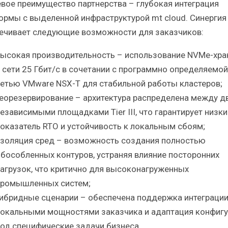
вое преимущество партнерства – глубокая интеграция
ормы с выделенной инфраструктурой mt cloud. Синергия
ечивает следующие возможности для заказчиков:
ысокая производительность – использование NVMe-хр
 сети 25 Гбит/с в сочетании с программно определяемой
етью VMware NSX-T для стабильной работы кластеров;
еорезервирование – архитектура распределена между д
езависимыми площадками Tier III, что гарантирует низки
оказатель RTO и устойчивость к локальным сбоям;
золяция сред – возможность создания полностью
бособленных контуров, устраняя влияние посторонних
агрузок, что критично для высоконагруженных
ромышленных систем;
ибридные сценарии – обеспечена поддержка интеграции
окальными мощностями заказчика и адаптация конфиг
од специфические задачи бизнеса.