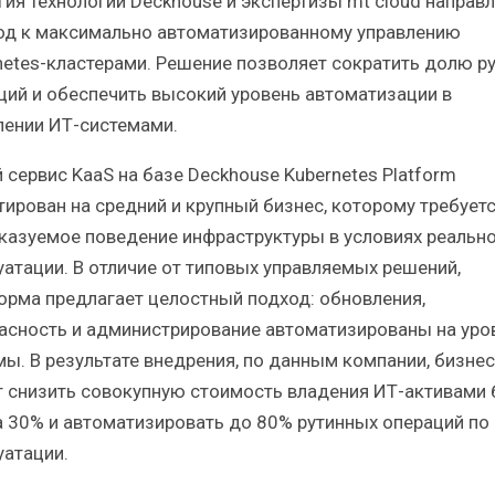
гия технологий Deckhouse и экспертизы mt cloud направл
од к максимально автоматизированному управлению
netes-кластерами. Решение позволяет сократить долю р
ций и обеспечить высокий уровень автоматизации в
лении ИТ-системами.
 сервис KaaS на базе Deckhouse Kubernetes Platform
тирован на средний и крупный бизнес, которому требует
казуемое поведение инфраструктуры в условиях реальн
уатации. В отличие от типовых управляемых решений,
орма предлагает целостный подход: обновления,
асность и администрирование автоматизированы на уро
мы. В результате внедрения, по данным компании, бизнес
 снизить совокупную стоимость владения ИТ-активами 
а 30% и автоматизировать до 80% рутинных операций по
уатации.