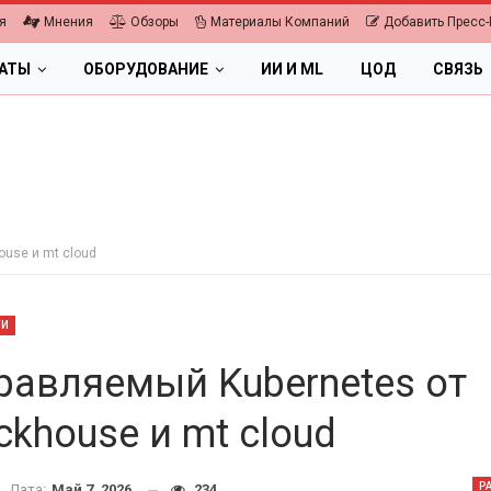
я
Мнения
Обзоры
Материалы Компаний
Добавить Пресс-
ЛАТЫ
ОБОРУДОВАНИЕ
ИИ И ML
ЦОД
СВЯЗЬ
ouse и mt cloud
ТИ
равляемый Kubernetes от
ckhouse и mt cloud
ПК, НОУТБУКИ
а 2026.
P
Дата:
Май 7, 2026
234