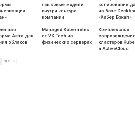
ормы
языковые модели
копирование д
йнеризации
внутри контура
на базе Deckho
ан»
компании
«Кибер Бэкап»
ленная
Managed Kubernetes
Комплексное
орма Astra для
от VK Tech на
сопровождени
ния облаков
физических серверах
кластеров Kube
в ActiveCloud
NEXT