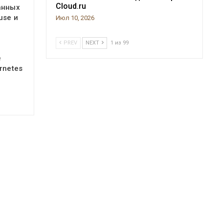
Cloud.ru
анных
use и
Июл 10, 2026
PREV
NEXT
1 из 99
е
rnetes