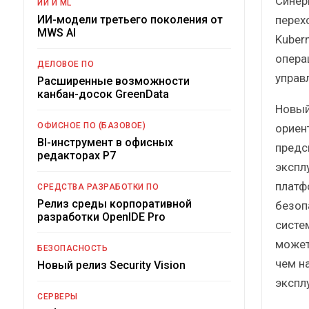
Синер
ИИ И ML
перех
ИИ-модели третьего поколения от
MWS AI
Kuber
опера
ДЕЛОВОЕ ПО
управ
Расширенные возможности
канбан-досок GreenData
Новый
ОФИСНОЕ ПО (БАЗОВОЕ)
ориен
BI-инструмент в офисных
предс
редакторах Р7
экспл
платф
СРЕДСТВА РАЗРАБОТКИ ПО
Релиз среды корпоративной
безоп
разработки OpenIDE Pro
систе
может
БЕЗОПАСНОСТЬ
чем н
Новый релиз Security Vision
экспл
СЕРВЕРЫ