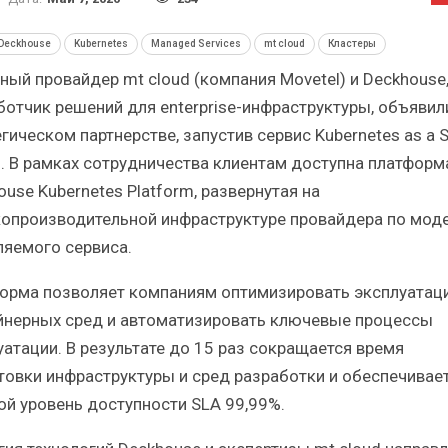
ческий
Итоги и Бестселлеры
российского ИТ-рынка в 2025 г.
Deckhouse
Kubernetes
Managed Services
mt cloud
Кластеры
ный провайдер mt cloud (компания Movetel) и Deckhouse
ботчик решений для enterprise-инфраструктуры, объявил
гическом партнерстве, запустив сервис Kubernetes as a S
). В рамках сотрудничества клиентам доступна платформ
ИБП
use Kubernetes Platform, развернутая на
ые угрозы
Отрасль ИБП в депрессии?
опроизводительной инфраструктуре провайдера по мод
к ИБП?
Часть II.
ляемого сервиса.
орма позволяет компаниям оптимизировать эксплуатац
йнерных сред и автоматизировать ключевые процессы
уатации. В результате до 15 раз сокращается время
товки инфраструктуры и сред разработки и обеспечивае
ой уровень доступности SLA 99,99%.