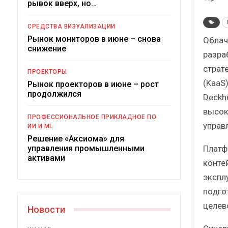
рывок вверх, но…
Краткий статисти
сборник от…
СРЕДСТВА ВИЗУАЛИЗАЦИИ
Рынок мониторов в июне – снова
Облач
снижение
разра
страте
ПРОЕКТОРЫ
(KaaS
Рынок проекторов в июне – рост
ИБП
продолжился
Deckho
Подкосят ли глобальн
высок
ПРОФЕССИОНАЛЬНОЕ ПРИКЛАДНОЕ ПО
российский рыно
управ
ИИ И ML
Решение «Аксиома» для
Платф
управления промышленными
активами
конте
экспл
подго
целев
Новости