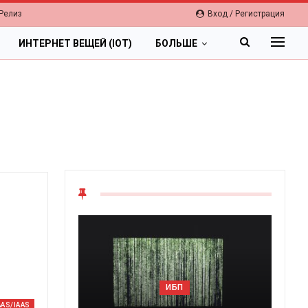
Релиз
Вход / Регистрация
ИНТЕРНЕТ ВЕЩЕЙ (IOT)
БОЛЬШЕ
ОБЛАК
ИБП
Цифровая эконо
AAS/IAAS