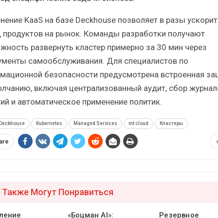
нение KaaS на базе Deckhouse позволяет в разы ускорит
 продуктов на рынок. Команды разработки получают
жность развернуть кластер примерно за 30 мин через
ументы самообслуживания. Для специалистов по
мационной безопасности предусмотрена встроенная за
олчанию, включая централизованный аудит, сбор журнал
ий и автоматическое применение политик.
Deckhouse
Kubernetes
Managed Services
mt cloud
Кластеры
are
 Также Могут Понравиться
ление
«Боцман AI»:
Резервное