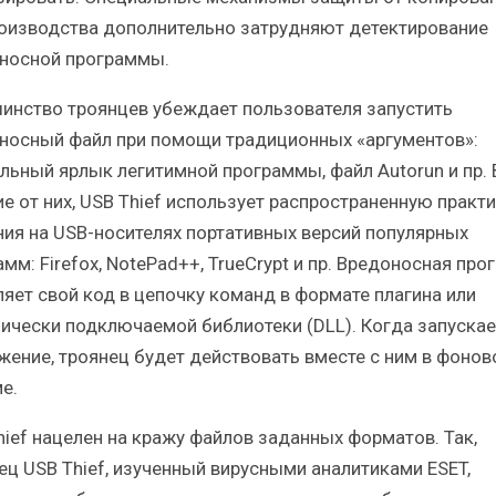
оизводства дополнительно затрудняют детектирование
носной программы.
инство троянцев убеждает пользователя запустить
носный файл при помощи традиционных «аргументов»:
льный ярлык легитимной программы, файл Autorun и пр. 
ие от них, USB Thief использует распространенную практи
ния на USB-носителях портативных версий популярных
мм: Firefox, NotePad++, TrueCrypt и пр. Вредоносная пр
ляет свой код в цепочку команд в формате плагина или
ически подключаемой библиотеки (DLL). Когда запускае
жение, троянец будет действовать вместе с ним в фоно
е.
hief нацелен на кражу файлов заданных форматов. Так,
ец USB Thief, изученный вирусными аналитиками ESET,