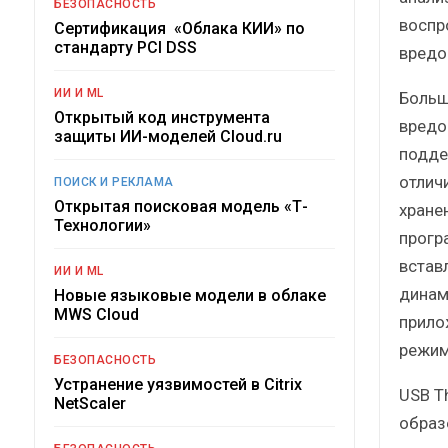
БЕЗОПАСНОСТЬ
воспр
Сертификация «Облака КИИ» по
стандарту PCI DSS
вредо
ИИ И ML
Больш
Открытый код инструмента
вредо
защиты ИИ-моделей Cloud.ru
подде
отлич
ПОИСК И РЕКЛАМА
Открытая поисковая модель «Т-
хране
Технологии»
програ
встав
ИИ И ML
динам
Новые языковые модели в облаке
MWS Cloud
прило
режим
БЕЗОПАСНОСТЬ
Устранение уязвимостей в Citrix
USB T
NetScaler
образ