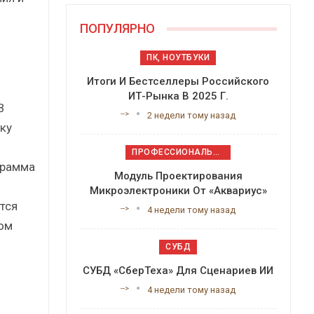
ПОПУЛЯРНО
ПК, НОУТБУКИ
Итоги И Бестселлеры Российского
ИТ-Рынка В 2025 Г.
В
-->
2 недели тому назад
ку
ПРОФЕССИОНАЛЬНОЕ ПРИКЛАДНОЕ ПО
ограмма
Модуль Проектирования
Микроэлектроники От «Аквариус»
тся
-->
4 недели тому назад
вом
СУБД
СУБД «СберТеха» Для Сценариев ИИ
-->
4 недели тому назад