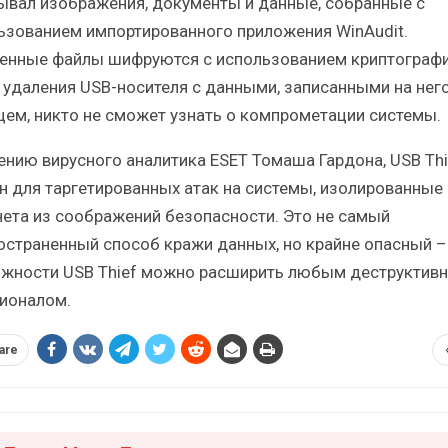
ывал изображения, документы и данные, собранные с
ьзованием импортированного приложения WinAudit.
енные файлы шифруются с использованием криптографи
 удаления USB-носителя с данными, записанными на нег
цем, никто не сможет узнать о компрометации системы.
ению вирусного аналитика ESET Томаша Гардона, USB Thi
н для таргетированных атак на системы, изолированные 
нета из соображений безопасности. Это не самый
остраненный способ кражи данных, но крайне опасный –
жности USB Thief можно расширить любым деструктив
ионалом.
are