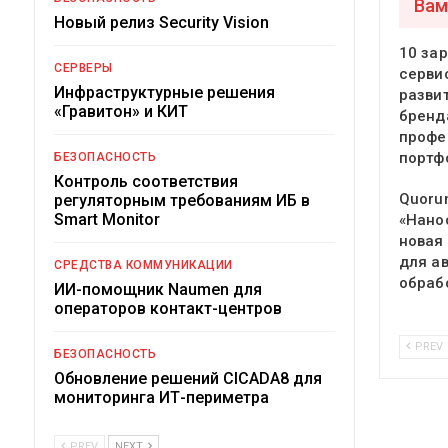
Вам
Новый релиз Security Vision
10 за
СЕРВЕРЫ
серви
Инфраструктурные решения
разви
«Гравитон» и КИТ
бренд
профе
портф
БЕЗОПАСНОСТЬ
Контроль соответствия
Quoru
регуляторным требованиям ИБ в
Smart Monitor
«Нано
новая
для а
СРЕДСТВА КОММУНИКАЦИИ
обраб
ИИ-помощник Naumen для
операторов контакт-центров
PREV
БЕЗОПАСНОСТЬ
Обновление решений CICADA8 для
мониторинга ИТ-периметра
PREV
NEXT