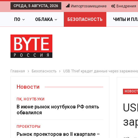
СРЕДА, 5 АВГУСТА, 2026
Импортозамещение
Внедрения
ПО
ОБЛАКА
БЕЗОПАСНОСТЬ
ЧИПЫ И П
Главная
Безопасность
USB Thief крадет данные через заражен
Новости
НОВОС
ПК, НОУТБУКИ
US
В июне рынок ноутбуков РФ опять
обвалился
за
ОБЛАКА
ПРОЕКТОРЫ
Цифровая экономика 2026.
Рынок проекторов во II квартале –
-->