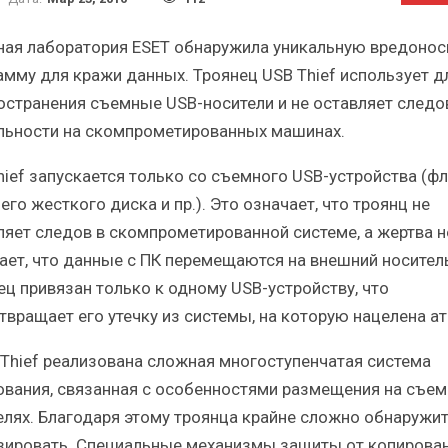
Итоги и Бестселлеры
Отрасль ИБП в депр
сийского ИТ-рынка в 2025 г.
Анализ российского р
ная лаборатория ESET обнаружила уникальную вредоно
амму для кражи данных. Троянец USB Thief использует д
остранения съемные USB-носители и не оставляет следо
льности на скомпрометированных машинах.
hief запускается только со съемного USB-устройства (ф
ИБП
ИБП
го жесткого диска и пр.). Это означает, что троянц не
Отрасль ИБП в депрессии?
Самый успешный с
ляет следов в скомпрометированной системе, а жертва н
Часть II.
рынка ИБП
ает, что данные с ПК перемещаются на внешний носитель
ец привязан только к одному USB-устройству, что
твращает его утечку из системы, на которую нацелена ат
 Thief реализована сложная многоступенчатая система
вания, связанная с особенностями размещения на съе
елях. Благодаря этому троянца крайне сложно обнаружит
зировать. Специальные механизмы защиты от копирован