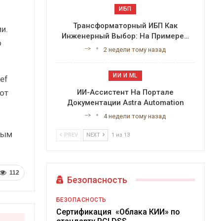
ИБП
Трансформаторный ИБП Как
и.
Инженерный Выбор: На Примере…
о
-->
2 недели тому назад
ИИ И ML
ef
от
ИИ-Ассистент На Портале
Документации Astra Automation
-->
4 недели тому назад
ным
PREV
NEXT
1 из 13
112
Безопасность
БЕЗОПАСНОСТЬ
Сертификация «Облака КИИ» по