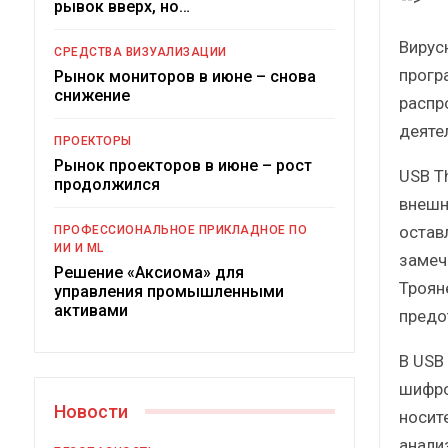
рывок вверх, но…
Краткий статистический
сборник от…
рос
Вирус
СРЕДСТВА ВИЗУАЛИЗАЦИИ
прогр
Рынок мониторов в июне – снова
снижение
распр
деяте
ПРОЕКТОРЫ
Рынок проекторов в июне – рост
USB T
ИБП
продолжился
внешне
Подкосят ли глобальные угрозы
остав
ПРОФЕССИОНАЛЬНОЕ ПРИКЛАДНОЕ ПО
российский рынок ИБП?
ИИ И ML
замеч
Решение «Аксиома» для
Троян
управления промышленными
активами
предо
В USB
шифро
Новости
носит
анали