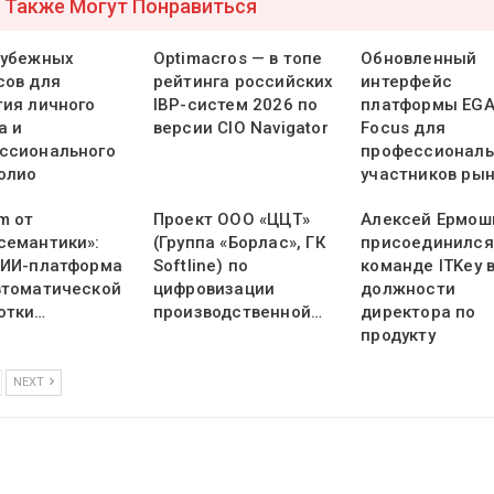
 Также Могут Понравиться
рубежных
Optimacros — в топе
Обновленный
сов для
рейтинга российских
интерфейс
тия личного
IBP-систем 2026 по
платформы EG
а и
версии CIO Navigator
Focus для
ссионального
профессионал
олио
участников ры
m от
Проект ООО «ЦЦТ»
Алексей Ермош
семантики»:
(Группа «Борлас», ГК
присоединился
 ИИ-платформа
Softline) по
команде ITKey 
втоматической
цифровизации
должности
отки…
производственной…
директора по
продукту
NEXT