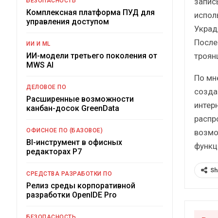
запис
БЕЗОПАСНОСТЬ
Комплексная платформа ПУД для
испол
управления доступом
Украд
После
ИИ И ML
троян
ИИ-модели третьего поколения от
MWS AI
По мн
ДЕЛОВОЕ ПО
созда
Расширенные возможности
интер
канбан-досок GreenData
распр
ОФИСНОЕ ПО (БАЗОВОЕ)
возмо
BI-инструмент в офисных
функц
редакторах Р7
Sh
СРЕДСТВА РАЗРАБОТКИ ПО
Релиз среды корпоративной
разработки OpenIDE Pro
БЕЗОПАСНОСТЬ