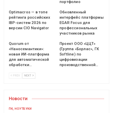
портфолио
Optimacros — в топе
Обновленный
рейтинга российских
интерфейс платформы
IBP-систем 2026 по
EGAR Focus для
версии CIO Navigator
профессиональных
участников рынка
Quorum от
Проект ООО «ЦЦТ»
«Наносемантики»:
(Группа «Борлас», ГК
новая ИИ-платформа
Softline) по
для автоматической
цифровизации
обработки…
производственной…
PREV
NEXT
Новости
ПК, НОУТБУКИ