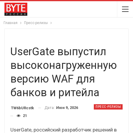
Главная
Пресс-релизы
UserGate выпустил
высоконагруженную
версию WAF для
банков и ритейла
ПРЕСС-РЕЛИЗЫ
Дата:
Июн 9, 2026
TW6bURcstk
21
UserGate, российский разработчик решений в