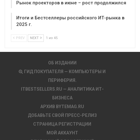
Рынок проекторов в июне – рост продолжился
Итоги и Бестселлеры российского ИТ-рынка в
2025 г.
PREV
NEXT
1 из 45
ОБ ИЗДАНИИ
ГИД ПОКУПАТЕЛЯ — КОМПЬЮТЕРЫ И
ПЕРИФЕРИЯ.
ITBESTSELLERS.RU — АНАЛИТИКА ИТ-
БИЗНЕСА
АРХИВ BYTEMAG.RU
ДОБАВЬТЕ СВОЙ ПРЕСС-РЕЛИЗ
СТРАНИЦА РЕГИСТРАЦИИ
МОЙ АККАУНТ