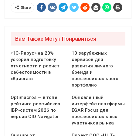
Share
Вам Также Могут Понравиться
«1С-Рарус» на 20%
10 зарубежных
ускорил подготовку
сервисов для
отчетности и расчет
развития личного
себестоимости в
бренда и
«Криогаз»
профессионального
портфолио
Optimacros — в топе
Обновленный
рейтинга российских
интерфейс платформы
IBP-систем 2026 по
EGAR Focus для
версии CIO Navigator
профессиональных
участников рынка
Quorum от
Проект ООО «ЦЦТ»