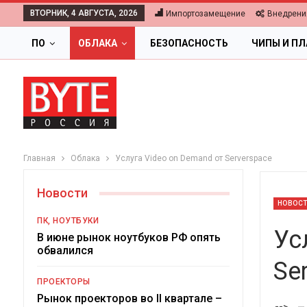
ВТОРНИК, 4 АВГУСТА, 2026
Импортозамещение
Внедрени
ПО
ОБЛАКА
БЕЗОПАСНОСТЬ
ЧИПЫ И П
Главная
Облака
Услуга Video on Demand от Serverspace
Новости
НОВОС
ПК, НОУТБУКИ
Ус
В июне рынок ноутбуков РФ опять
обвалился
Se
ОБЛАКА
ПРОЕКТОРЫ
Цифровая экономика 2026.
Рынок проекторов во II квартале –
-->