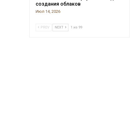
создания облаков
Июл 14, 2026
PREV
NEXT
1 из 99