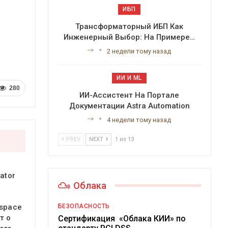
ИБП
Трансформаторный ИБП Как
Инженерный Выбор: На Примере…
-->
2 недели тому назад
ИИ И ML
280
ИИ-Ассистент На Портале
Документации Astra Automation
-->
4 недели тому назад
PREV
NEXT
1 из 13
ator
Облака
БЕЗОПАСНОСТЬ
space
т о
Сертификация «Облака КИИ» по