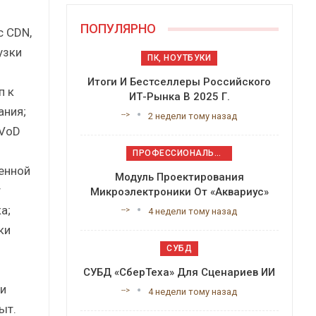
ПОПУЛЯРНО
с CDN,
узки
ПК, НОУТБУКИ
Итоги И Бестселлеры Российского
п к
ИТ-Рынка В 2025 Г.
ания;
-->
2 недели тому назад
 VoD
ПРОФЕССИОНАЛЬНОЕ ПРИКЛАДНОЕ ПО
енной
Модуль Проектирования
т
Микроэлектроники От «Аквариус»
а;
-->
4 недели тому назад
ки
СУБД
СУБД «СберТеха» Для Сценариев ИИ
и
-->
4 недели тому назад
ыт.