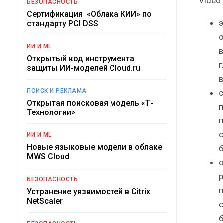
Video
БЕЗОПАСНОСТЬ
Сертификация «Облака КИИ» по
э
стандарту PCI DSS
о
ИИ И ML
в
Открытый код инструмента
г
защиты ИИ-моделей Cloud.ru
в
ПОИСК И РЕКЛАМА
с
Открытая поисковая модель «Т-
п
Технологии»
п
с
ИИ И ML
Новые языковые модели в облаке
б
MWS Cloud
о
р
БЕЗОПАСНОСТЬ
п
Устранение уязвимостей в Citrix
NetScaler
с
б