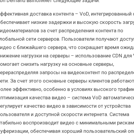
 on Demand выполняет следующие задачи:
ффективная доставка контента – VoD, интегрированный 
беспечивает низкие задержки и высокую скорость загр
идеоматериалов за счет распределения контента по
лобальной сети серверов. Пользователи получают досту
идео с ближайшего сервера, что сокращает время ожид
нижение нагрузки на серверы – использование CDN для
омогает снизить нагрузку на основные серверы,
ерераспределяя запросы на видеоконтент по распредел
ети. За счет этого основные серверы клиентов работаю
олее эффективно, особенно в условиях высокого трафик
птимизация качества видео – система VoD автоматичес
егулирует качество видео в зависимости от устройства
ользователя и доступной скорости интернета. Система
табильно воспроизводит видео с минимальными рискам
уферизации, обеспечивая хороший пользовательский оп