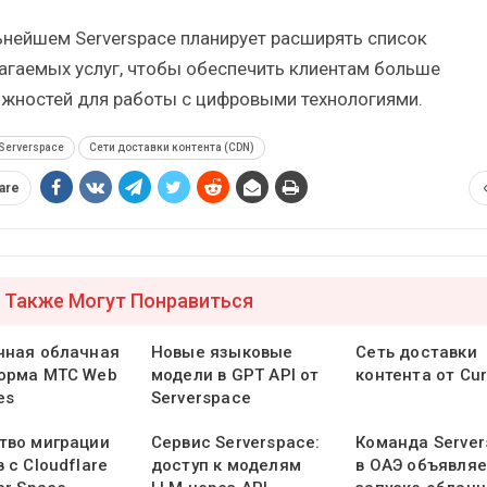
ьнейшем Serverspace планирует расширять список
агаемых услуг, чтобы обеспечить клиентам больше
жностей для работы с цифровыми технологиями.
Serverspace
Сети доставки контента (CDN)
are
 Также Могут Понравиться
чная облачная
Новые языковые
Сеть доставки
орма МТС Web
модели в GPT API от
контента от Cur
es
Serverspace
тво миграции
Сервис Serverspace:
Команда Server
 с Cloudflare
доступ к моделям
в ОАЭ объявляе