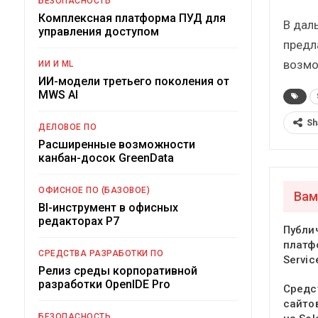
БЕЗОПАСНОСТЬ
Комплексная платформа ПУД для
В дал
управления доступом
предл
возмо
ИИ И ML
ИИ-модели третьего поколения от
MWS AI
Sh
ДЕЛОВОЕ ПО
Расширенные возможности
канбан-досок GreenData
ОФИСНОЕ ПО (БАЗОВОЕ)
Вам
BI-инструмент в офисных
редакторах Р7
Публи
платф
СРЕДСТВА РАЗРАБОТКИ ПО
Servic
Релиз среды корпоративной
разработки OpenIDE Pro
Средс
сайтов
БЕЗОПАСНОСТЬ