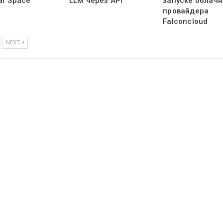
ar Space
LLM через API
запуске облачн
провайдера
Falconcloud
NEXT