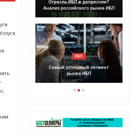
ль ИБП в депрессии?
Краткий статистически
российского рынка ИБП
сборник от…
уги
Услуга
ое
ИБП
ИБП
й успешный сегмент
Подкосят ли глобальные уг
вать
рынка ИБП
российский рынок ИБП
e
ы,
ким