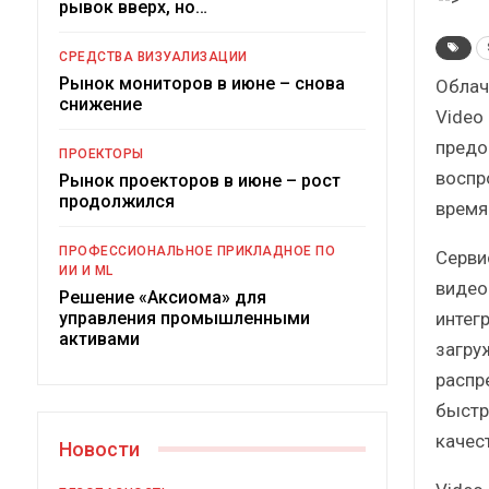
рывок вверх, но…
Краткий статистический
сборник от…
СРЕДСТВА ВИЗУАЛИЗАЦИИ
Рынок мониторов в июне – снова
Облач
снижение
Video
предо
ПРОЕКТОРЫ
воспр
Рынок проекторов в июне – рост
ИБП
продолжился
время
Подкосят ли глобальные угро
ПРОФЕССИОНАЛЬНОЕ ПРИКЛАДНОЕ ПО
Серви
российский рынок ИБП?
ИИ И ML
видео
Решение «Аксиома» для
интег
управления промышленными
активами
загру
распр
быстр
качес
Новости