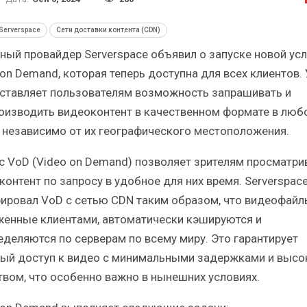
Итоги и Бестселлеры
Отрас
российского ИТ-рынка в 2025 г.
Анализ 
Serverspace
Сети доставки контента (CDN)
ный провайдер Serverspace объявил о запуске новой усл
 on Demand, которая теперь доступна для всех клиентов. 
ставляет пользователям возможность запрашивать и
оизводить видеоконтент в качественном формате в люб
ИБП
 независимо от их географического местоположения.
зы
Отрасль ИБП в депрессии?
Самы
с VoD (Video on Demand) позволяет зрителям просматри
Часть II.
контент по запросу в удобное для них время. Serverspac
рировал VoD с сетью CDN таким образом, что видеофайл
женные клиентами, автоматически кэшируются и
еделяются по серверам по всему миру. Это гарантирует
ый доступ к видео с минимальными задержками и высо
твом, что особенно важно в нынешних условиях.