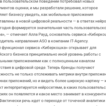
 в пользовательском поведении потребовал новых
ументов оценки, и мы разработали решение, которое
ляет бизнесу увидеть, как мобильные приложения
тавлены в новой цифровой реальности — в ответах нейро
егодня формируется значительная часть пользовательск
а», — отмечает Алла Рауд, основатель сервиса «Киберко
одитель направления ASO в компании IT-Agency.
 функционал сервиса «Киберкошка» открывает для
йского бизнеса принципиально иной уровень работы с
ьными приложениями как с полноценным каналом
тствия в цифровой среде. Теперь бренды получают
жность не только отслеживать метрики внутри приложен
инах приложений, но и видеть более широкую картину — 
кт интерпретируется нейросетями, в каких пользовательс
риях он появляется и какое место занимает в конкурент
 Фактически речь идет о переходе от точечной аналитики