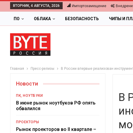
ВТОРНИК, 4 АВГУСТА, 2026
Импортозамещение
Внедрени
ПО
ОБЛАКА
БЕЗОПАСНОСТЬ
ЧИПЫ И П
Главная
Пресс-релизы
В России впервые реализован инструмен
Новости
В 
ПК, НОУТБУКИ
В июне рынок ноутбуков РФ опять
ин
обвалился
ОБЛАКА
мо
ПРОЕКТОРЫ
Цифровая экономика 202
Рынок проекторов во II квартале –