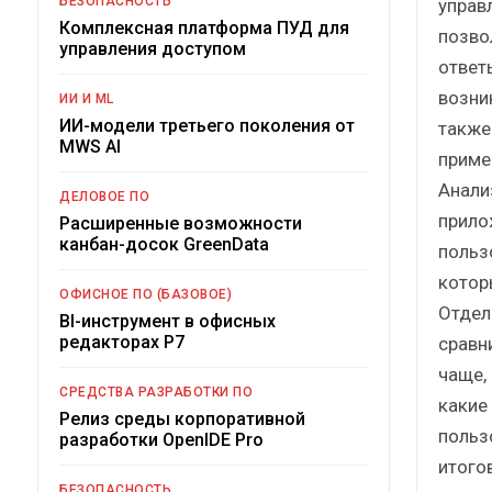
БЕЗОПАСНОСТЬ
управ
Комплексная платформа ПУД для
позво
управления доступом
ответ
возни
ИИ И ML
ИИ-модели третьего поколения от
также 
MWS AI
приме
Анали
ДЕЛОВОЕ ПО
прило
Расширенные возможности
канбан-досок GreenData
польз
котор
ОФИСНОЕ ПО (БАЗОВОЕ)
Отдел
BI-инструмент в офисных
редакторах Р7
сравн
чаще,
СРЕДСТВА РАЗРАБОТКИ ПО
какие
Релиз среды корпоративной
польз
разработки OpenIDE Pro
итого
БЕЗОПАСНОСТЬ