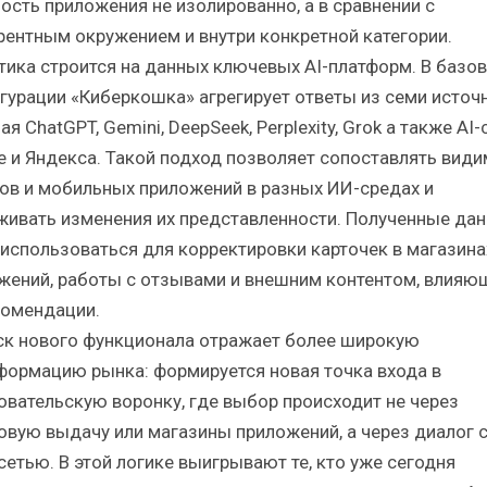
ость приложения не изолированно, а в сравнении с
рентным окружением и внутри конкретной категории.
тика строится на данных ключевых AI-платформ. В базо
гурации «Киберкошка» агрегирует ответы из семи источн
я ChatGPT, Gemini, DeepSeek, Perplexity, Grok а также AI
e и Яндекса. Такой подход позволяет сопоставлять вид
ов и мобильных приложений в разных ИИ-средах и
живать изменения их представленности. Полученные да
 использоваться для корректировки карточек в магазина
жений, работы с отзывами и внешним контентом, влияю
комендации.
ск нового функционала отражает более широкую
формацию рынка: формируется новая точка входа в
овательскую воронку, где выбор происходит не через
овую выдачу или магазины приложений, а через диалог 
сетью. В этой логике выигрывают те, кто уже сегодня