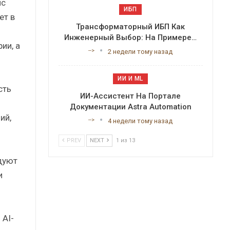
ис
ИБП
ет в
Трансформаторный ИБП Как
Инженерный Выбор: На Примере…
ии, а
-->
2 недели тому назад
ИИ И ML
сть
ИИ-Ассистент На Портале
Документации Astra Automation
ий,
-->
4 недели тому назад
PREV
NEXT
1 из 13
дуют
и
 AI-