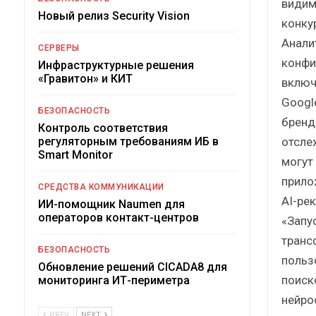
видим
Новый релиз Security Vision
конку
Анали
СЕРВЕРЫ
конфи
Инфраструктурные решения
«Гравитон» и КИТ
включа
Googl
БЕЗОПАСНОСТЬ
бренд
Контроль соответствия
отсле
регуляторным требованиям ИБ в
Smart Monitor
могут
прило
СРЕДСТВА КОММУНИКАЦИИ
AI-ре
ИИ-помощник Naumen для
операторов контакт-центров
«Запу
транс
БЕЗОПАСНОСТЬ
польз
Обновление решений CICADA8 для
поиск
мониторинга ИТ-периметра
нейро
PREV
NEXT