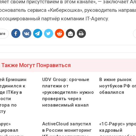
ляет своим присутствием в этом канале», — заключает А
 основатель сервиса «Киберкошка», руководитель направ
ассоциированный партнёр компании IT-Agency.
are
 Также Могут Понравиться
ей Ермошин
UDV Group: срочные
В июне рынок
единился к
платежи от
ноутбуков РФ о
е ITKey в
«руководителя» нужно
обвалился
ости
проверять через
тора по
независимый канал
кту
арус»
ActiveCloud запустил
«1С‑Рарус» упр
цировал
в России мониторинг
кадровый