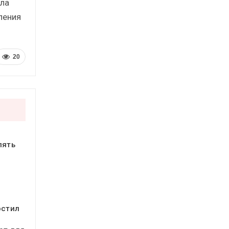
лла
ления
20
пять
остил