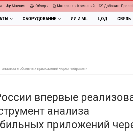
я
Мнения
Обзоры
Материалы Компаний
Добавить Пресс-
ЛАТЫ
ОБОРУДОВАНИЕ
ИИ И ML
ЦОД
СВЯЗЬ
т анализа мобильных приложений через нейросети
России впервые реализов
струмент анализа
бильных приложений чер
ПК, НОУТБУКИ
6.