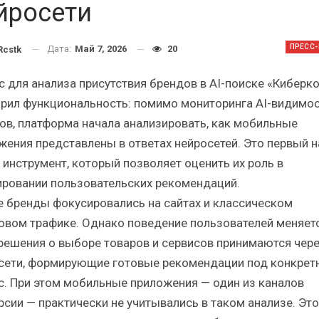
й
Итоги и Бестселлеры
От
йросети
российского ИТ-рынка в 2025 г.
Анал
ПРЕСС
Дата:
Май 7, 2026
20
cstk
с для анализа присутствия брендов в AI-поиске «Киберк
рил функциональность: помимо мониторинга AI-видимо
ов, платформа начала анализировать, как мобильные
ИБП
жения представлены в ответах нейросетей. Это первый н
розы
Отрасль ИБП в депрессии?
Са
 инструмент, который позволяет оценить их роль в
?
Часть II.
ровании пользовательских рекомендаций.
е бренды фокусировались на сайтах и классическом
овом трафике. Однако поведение пользователей меняетс
решения о выборе товаров и сервисов принимаются чер
сети, формирующие готовые рекомендации под конкрет
с. При этом мобильные приложения — один из каналов
рсии — практически не учитывались в таком анализе. Это