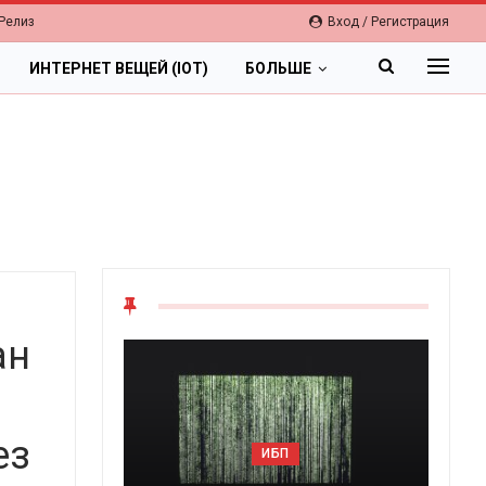
Релиз
Вход / Регистрация
ИНТЕРНЕТ ВЕЩЕЙ (IOT)
БОЛЬШЕ
ан
ОБЛАКА
ез
ИБП
Цифровая экономика 