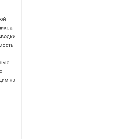
вой
иков,
-сводки
имость
нные
х
щим на
с