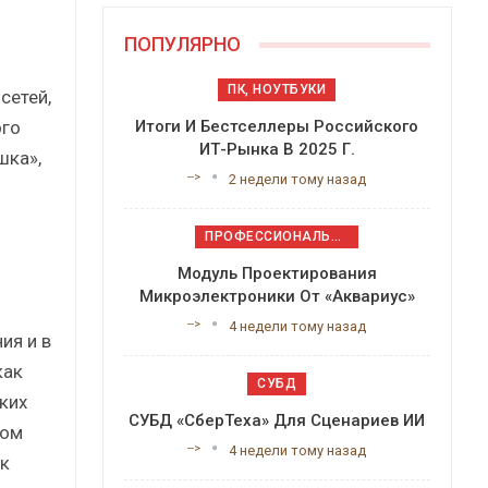
ПОПУЛЯРНО
ПК, НОУТБУКИ
сетей,
ого
Итоги И Бестселлеры Российского
ИТ-Рынка В 2025 Г.
шка»,
-->
2 недели тому назад
ПРОФЕССИОНАЛЬНОЕ ПРИКЛАДНОЕ ПО
Модуль Проектирования
Микроэлектроники От «Аквариус»
-->
4 недели тому назад
ия и в
как
СУБД
ких
СУБД «СберТеха» Для Сценариев ИИ
ном
-->
4 недели тому назад
 к