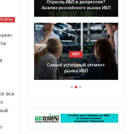
расль ИБП в депрессии?
Краткий статистиче
из российского рынка ИБП
сборник от…
-РЕЛИЗЫ
ошка»
сти
ИБП
ИБП
а
мый успешный сегмент
Подкосят ли глобальные
рынка ИБП
российский рынок И
я: все
ез
ный
т