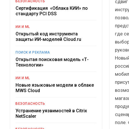
сдвиг
БЕЗОПАСНОСТЬ
Сертификация «Облака КИИ» по
инстр
стандарту PCI DSS
позво
предс
ИИ И ML
где с
Открытый код инструмента
защиты ИИ-моделей Cloud.ru
выбор
руков
ПОИСК И РЕКЛАМА
Новый
Открытая поисковая модель «Т-
Технологии»
росси
мобил
ИИ И ML
прису
Новые языковые модели в облаке
возмо
MWS Cloud
магаз
БЕЗОПАСНОСТЬ
проду
Устранение уязвимостей в Citrix
сцена
NetScaler
поле.