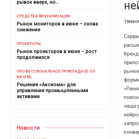
рывок вверх, но…
Краткий статистически
не
сборник от…
СРЕДСТВА ВИЗУАЛИЗАЦИИ
TW6bUR
Рынок мониторов в июне – снова
снижение
Серви
ПРОЕКТОРЫ
расши
Рынок проекторов в июне – рост
бренд
ИБП
продолжился
прило
Подкосят ли глобальные уг
рынке
ПРОФЕССИОНАЛЬНОЕ ПРИКЛАДНОЕ ПО
российский рынок ИБП
ИИ И ML
форми
Решение «Аксиома» для
«Ране
управления промышленными
активами
поиск
чаще 
нейро
запро
Новости
конве