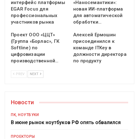
интерфейс платформы
«Наносемантики»:
EGAR Focus для
новая ИИ-платформа
профессиональных
для автоматической
участников рынка
обработки…
Проект ООО «ЦЦТ»
Алексей Ермошин
(Группа «Борлас», ГК
присоединился к
Softline) по
команде ITKey в
цифровизации
должности директора
производственной…
по продукту
PREV
NEXT
Новости
ПК, НОУТБУКИ
В июне рынок ноутбуков РФ опять обвалился
ПРОЕКТОРЫ