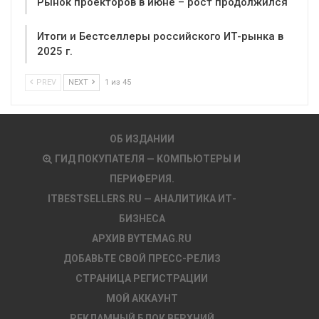
Рынок проекторов в июне – рост продолжился
Итоги и Бестселлеры российского ИТ-рынка в
2025 г.
PREV
NEXT
1 из 45
ОБ ИЗДАНИИ
ГИД ПОКУПАТЕЛЯ — КОМПЬЮТЕРЫ И
ПЕРИФЕРИЯ.
ITBESTSELLERS.RU — АНАЛИТИКА ИТ-
БИЗНЕСА
АРХИВ BYTEMAG.RU
ДОБАВЬТЕ СВОЙ ПРЕСС-РЕЛИЗ
СТРАНИЦА РЕГИСТРАЦИИ
МОЙ АККАУНТ
РЕКЛАМНЫЙ БЛОК ВЕРХНИЙ