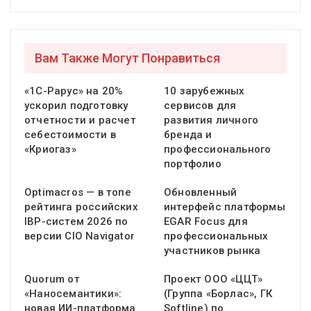
Вам Также Могут Понравиться
«1С-Рарус» на 20%
10 зарубежных
ускорил подготовку
сервисов для
отчетности и расчет
развития личного
себестоимости в
бренда и
«Криогаз»
профессионального
портфолио
Optimacros — в топе
Обновленный
рейтинга российских
интерфейс платформы
IBP-систем 2026 по
EGAR Focus для
версии CIO Navigator
профессиональных
участников рынка
Quorum от
Проект ООО «ЦЦТ»
«Наносемантики»:
(Группа «Борлас», ГК
новая ИИ-платформа
Softline) по