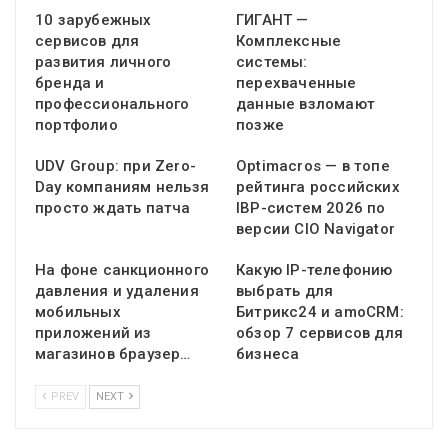
10 зарубежных
ГИГАНТ —
сервисов для
Комплексные
развития личного
системы:
бренда и
перехваченные
профессионального
данные взломают
портфолио
позже
UDV Group: при Zero-
Optimacros — в топе
Day компаниям нельзя
рейтинга российских
просто ждать патча
IBP-систем 2026 по
версии CIO Navigator
На фоне санкционного
Какую IP-телефонию
давления и удаления
выбрать для
мобильных
Битрикс24 и amoCRM:
приложений из
обзор 7 сервисов для
магазинов браузер…
бизнеса
PREV
NEXT