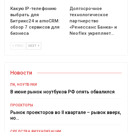
Какую IP-телефонию
Долгосрочное
выбрать для
технологическое
Битрикс24 и amoCRM:
партнерство
обзор 7 сервисов для
«Ренессанс Банка» и
бизнеса
Neoflex укрепляет…
PREV
NEXT
Новости
ПК, НОУТБУКИ
В июне рынок ноутбуков РФ опять обвалился
ПРОЕКТОРЫ
Рынок проекторов во II квартале – рывок вверх,
но…
СРЕДСТВА ВИЗУАЛИЗАЦИИ