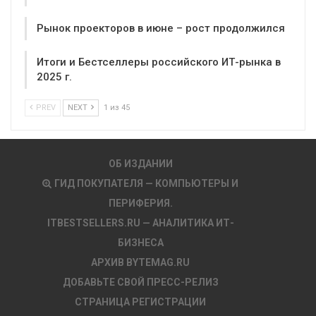
Рынок проекторов в июне – рост продолжился
Итоги и Бестселлеры российского ИТ-рынка в
2025 г.
PREV
NEXT
1 из 45
ОБ ИЗДАНИИ
ГИД ПОКУПАТЕЛЯ — КОМПЬЮТЕРЫ И
ПЕРИФЕРИЯ.
ITBESTSELLERS.RU — АНАЛИТИКА ИТ-
БИЗНЕСА
АРХИВ BYTEMAG.RU
ДОБАВЬТЕ СВОЙ ПРЕСС-РЕЛИЗ
СТРАНИЦА РЕГИСТРАЦИИ