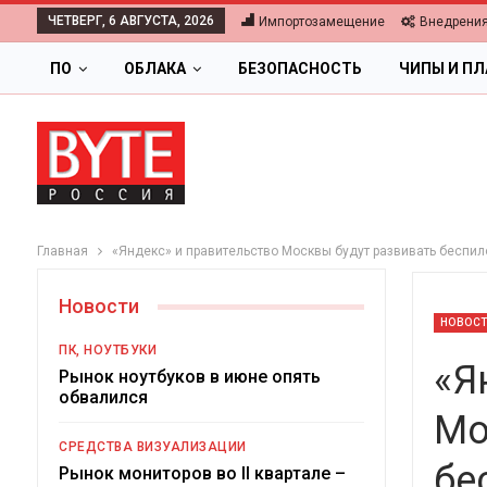
ЧЕТВЕРГ, 6 АВГУСТА, 2026
Импортозамещение
Внедрени
ПО
ОБЛАКА
БЕЗОПАСНОСТЬ
ЧИПЫ И П
Главная
«Яндекс» и правительство Москвы будут развивать беспил
Новости
НОВОС
ПК, НОУТБУКИ
«Я
Рынок ноутбуков в июне опять
обвалился
Мо
ОБЛАКА
СРЕДСТВА ВИЗУАЛИЗАЦИИ
бе
Цифровая экономика 2026.
Рынок мониторов во II квартале –