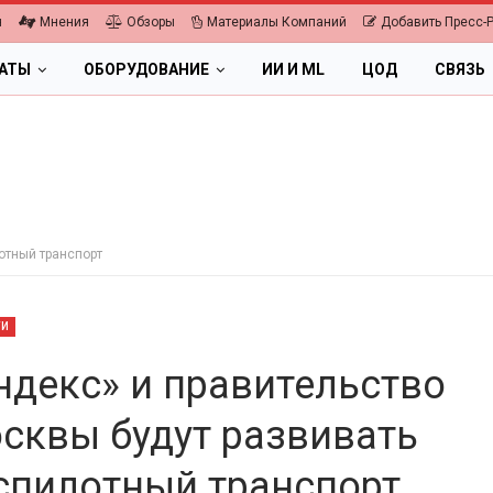
я
Мнения
Обзоры
Материалы Компаний
Добавить Пресс-
ЛАТЫ
ОБОРУДОВАНИЕ
ИИ И ML
ЦОД
СВЯЗЬ
отный транспорт
ТИ
ндекс» и правительство
сквы будут развивать
ПК, НОУТБУКИ
ИБП
спилотный транспорт