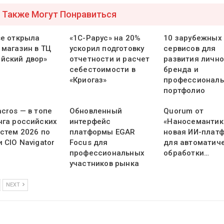
 Также Могут Понравиться
se открыла
«1С-Рарус» на 20%
10 зарубежных
 магазин в ТЦ
ускорил подготовку
сервисов для
йский двор»
отчетности и расчет
развития лично
себестоимости в
бренда и
«Криогаз»
профессиональ
портфолио
cros — в топе
Обновленный
Quorum от
нга российских
интерфейс
«Наносемантик
истем 2026 по
платформы EGAR
новая ИИ-плат
 CIO Navigator
Focus для
для автоматич
профессиональных
обработки…
участников рынка
NEXT