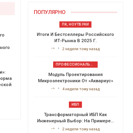
ПОПУЛЯРНО
ПК, НОУТБУКИ
Итоги И Бестселлеры Российского
го
ИТ-Рынка В 2025 Г.
ного
-->
2 недели тому назад
ПРОФЕССИОНАЛЬНОЕ ПРИКЛАДНОЕ ПО
и»:
Модуль Проектирования
форма
Микроэлектроники От «Аквариус»
еской
-->
4 недели тому назад
ИБП
Трансформаторный ИБП Как
Инженерный Выбор: На Примере…
-->
2 недели тому назад