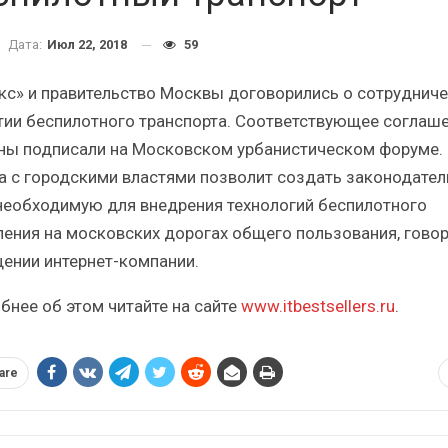
Итоги и Бестселлеры
Отрасль ИБП в д
российского ИТ-рынка в 2025 г.
Анализ российског
Дата:
Июл 22, 2018
59
кс» и правительство Москвы договорились о сотрудниче
тии беспилотного транспорта. Соответствующее соглаш
ны подписали на Московском урбанистическом форуме.
а с городскими властями позволит создать законодате
ИБП
ИБП
 необходимую для внедрения технологий беспилотного
Отрасль ИБП в депрессии?
Самый успешный
ления на московских дорогах общего пользования, говор
Часть II.
рынка И
ении интернет-компании.
бнее об этом читайте на сайте
www.itbestsellers.ru
.
are