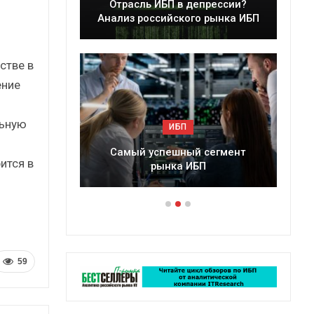
епрессии?
Краткий статистический
о рынка ИБП
сборник от…
стве в
ение
льную
ИБП
 сегмент
Подкосят ли глобальные угрозы
ится в
БП
российский рынок ИБП?
59