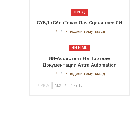
СУБД
СУБД «СберТеха» Для Сценариев ИИ
-->
4 недели тому назад
ИИ И ML
ИИ-Ассистент На Портале
Документации Astra Automation
-->
4 недели тому назад
PREV
NEXT
1 из 15