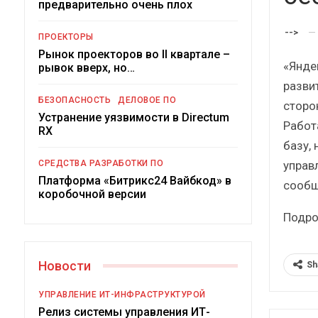
предварительно очень плох
Краткий статистический
сборник от…
-->
ПРОЕКТОРЫ
Рынок проекторов во II квартале –
«Янде
рывок вверх, но…
разви
БЕЗОПАСНОСТЬ
ДЕЛОВОЕ ПО
сторо
Устранение уязвимости в Directum
Работ
ИБП
RX
базу,
Подкосят ли глобальные угрозы
управ
СРЕДСТВА РАЗРАБОТКИ ПО
российский рынок ИБП?
Платформа «Битрикс24 Вайбкод» в
сообщ
коробочной версии
Подро
Новости
Sh
УПРАВЛЕНИЕ ИТ-ИНФРАСТРУКТУРОЙ
Релиз системы управления ИТ-