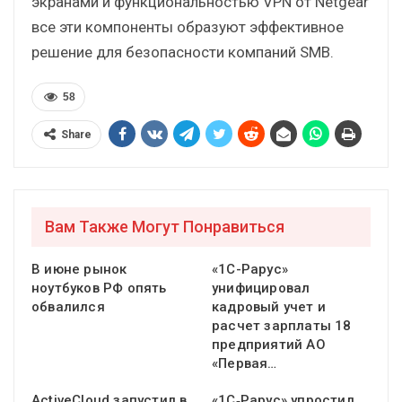
экранами и функциональностью VPN от Netgear
все эти компоненты образуют эффективное
решение для безопасности компаний SMB.
58
Share
Вам Также Могут Понравиться
В июне рынок
«1С-Рарус»
ноутбуков РФ опять
унифицировал
обвалился
кадровый учет и
расчет зарплаты 18
предприятий АО
«Первая…
ActiveCloud запустил в
«1С‑Рарус» упростил