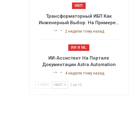
ИБП
Трансформаторный ИБП Как
Инженерный Выбор: На Примере…
-->
2 недели тому назад
ИИ И ML
ИИ-Ассистент На Портале
Документации Astra Automation
-->
4 недели тому назад
PREV
NEXT
1 из 13