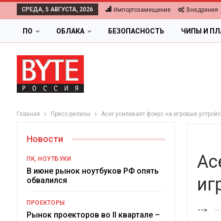
СРЕДА, 5 АВГУСТА, 2026
Импортозамещение
Внедрения
ПО
ОБЛАКА
БЕЗОПАСНОСТЬ
ЧИПЫ И П
Главная
Пресс-релизы
Acer усиливает фокус на игровые устрой
Новости
Ac
ПК, НОУТБУКИ
В июне рынок ноутбуков РФ опять
иг
обвалился
ОБЛАКА
ПРОЕКТОРЫ
-->
Цифровая экономика 2026.
Рынок проекторов во II квартале –