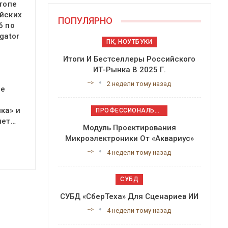
 топе
йских
ПОПУЛЯРНО
6 по
gator
ПК, НОУТБУКИ
Итоги И Бестселлеры Российского
ИТ-Рынка В 2025 Г.
-->
2 недели тому назад
ое
ка» и
ПРОФЕССИОНАЛЬНОЕ ПРИКЛАДНОЕ ПО
яет…
Модуль Проектирования
Микроэлектроники От «Аквариус»
-->
4 недели тому назад
СУБД
СУБД «СберТеха» Для Сценариев ИИ
-->
4 недели тому назад