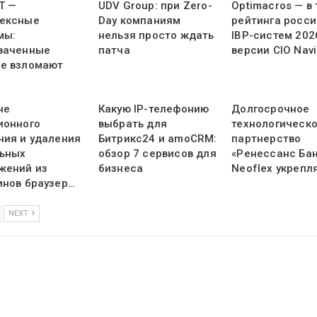
Т —
UDV Group: при Zero-
Optimacros — в
ексные
Day компаниям
рейтинга росси
мы:
нельзя просто ждать
IBP-систем 202
ваченные
патча
версии CIO Navi
е взломают
не
Какую IP-телефонию
Долгосрочное
ионного
выбрать для
технологическ
ния и удаления
Битрикс24 и amoCRM:
партнерство
ьных
обзор 7 сервисов для
«Ренессанс Бан
жений из
бизнеса
Neoflex укрепл
инов браузер…
NEXT