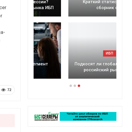
ессии?
Краткий статистический
cer
ынка ИБП
сборник от…
r
a-
с
ИБП
егмент
Подкосят ли глобальные угрозы
российский рынок ИБП?
72