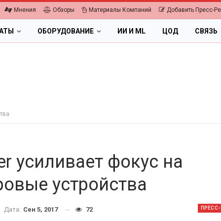
Мнения
Обзоры
Материалы Компаний
Добавить Пресс-Р
ЛАТЫ
ОБОРУДОВАНИЕ
ИИ И ML
ЦОД
СВЯЗЬ
ства
er усиливает фокус на
ровые устройства
ПК, НОУТБУКИ
ИБП
ПРЕСС
Дата:
Сен 5, 2017
72