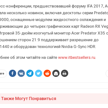
Итоги и Бестселлеры
Отрасль ИБП в депр
есс-конференции, предшествовавшей форуму IFA 2017, A
сийского ИТ-рынка в 2025 г.
Анализ российского р
ала несколько новинок, включая десктопы серии Predato
 9000, оснащенные модулем жидкостного охлаждения и
рживающие до четырех графических карт Radeon RX Veg
. Игровой 35-дюйм изогнутый монитор Acer Predator X35 
ошением сторон 21:9 поддерживает разрешение до
ИБП
ИБП
1440 и оборудован технологией Nvidia G-Sync HDR.
Отрасль ИБП в депрессии?
Самый успешный с
бнее об этом читайте на сайте
www.itbestsellers.ru
.
Часть II.
рынка ИБП
are
 Также Могут Понравиться