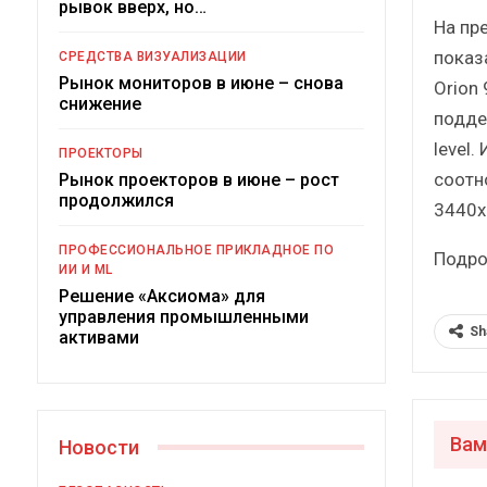
рывок вверх, но…
Краткий статистический
На пр
сборник от…
рос
показ
СРЕДСТВА ВИЗУАЛИЗАЦИИ
Рынок мониторов в июне – снова
Orion
снижение
подде
level
ПРОЕКТОРЫ
соотн
Рынок проекторов в июне – рост
ИБП
продолжился
3440х
Подкосят ли глобальные угрозы
ПРОФЕССИОНАЛЬНОЕ ПРИКЛАДНОЕ ПО
Подро
российский рынок ИБП?
ИИ И ML
Решение «Аксиома» для
управления промышленными
Sh
активами
Вам
Новости