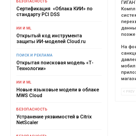
БЕЗОПАСНОСТЬ
ГИГАН
Сертификация «Облака КИИ» по
Компл
стандарту PCI DSS
систе
перех
данны
ИИ И ML
позже
Открытый код инструмента
защиты ИИ-моделей Cloud.ru
На фо
санкц
ПОИСК И РЕКЛАМА
давле
Открытая поисковая модель «Т-
мобил
Технологии»
прило
магаз
ИИ И ML
Новые языковые модели в облаке
PREV
MWS Cloud
БЕЗОПАСНОСТЬ
Устранение уязвимостей в Citrix
NetScaler