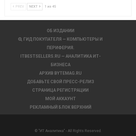
PREV
NEXT
1 из 45
ОБ ИЗДАНИИ
ГИД ПОКУПАТЕЛЯ — КОМПЬЮТЕРЫ И
ПЕРИФЕРИЯ.
ITBESTSELLERS.RU — АНАЛИТИКА ИТ-
БИЗНЕСА
АРХИВ BYTEMAG.RU
ДОБАВЬТЕ СВОЙ ПРЕСС-РЕЛИЗ
СТРАНИЦА РЕГИСТРАЦИИ
МОЙ АККАУНТ
РЕКЛАМНЫЙ БЛОК ВЕРХНИЙ
© "ИТ Аналитика" - All Rights Reserved.