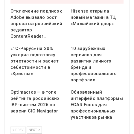
Отключение подписок
Hisense открыла
Adobe вызвало рост
новый магазин в ТЦ
спроса на российский
«Можайский двор»
редактор
ContentReader…
«1С-Рарус» на 20%
10 зарубежных
ускорил подготовку
сервисов для
отчетности и расчет
развития личного
себестоимости в
бренда и
«Криогаз»
профессионального
портфолио
Optimacros — в топе
Обновленный
рейтинга российских
интерфейс платформы
IBP-систем 2026 по
EGAR Focus для
версии CIO Navigator
профессиональных
участников рынка
PREV
NEXT