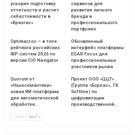
ускорил подготовку
сервисов для
отчетности и расчет
развития личного
себестоимости в
бренда и
«Криогаз»
профессионального
портфолио
Optimacros — в топе
Обновленный
рейтинга российских
интерфейс платформы
IBP-систем 2026 по
EGAR Focus для
версии CIO Navigator
профессиональных
участников рынка
Quorum от
Проект ООО «ЦЦТ»
«Наносемантики»:
(Группа «Борлас», ГК
новая ИИ-платформа
Softline) по
для автоматической
цифровизации
обработки…
производственной…
PREV
NEXT