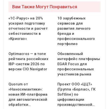
Вам Также Могут Понравиться
«1С-Рарус» на 20%
10 зарубежных
ускорил подготовку
сервисов для
отчетности и расчет
развития личного
себестоимости в
бренда и
«Криогаз»
профессионального
портфолио
Optimacros — в топе
Обновленный
рейтинга российских
интерфейс платформы
IBP-систем 2026 по
EGAR Focus для
версии CIO Navigator
профессиональных
участников рынка
Quorum от
Проект ООО «ЦЦТ»
«Наносемантики»:
(Группа «Борлас», ГК
новая ИИ-платформа
Softline) по
для автоматической
цифровизации
обработки…
производственной…