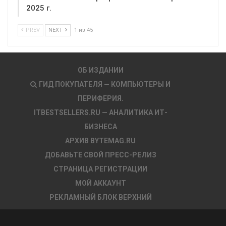
2025 г.
PREV
NEXT
1 из 45
ОБ ИЗДАНИИ
ГИД ПОКУПАТЕЛЯ — КОМПЬЮТЕРЫ И
ПЕРИФЕРИЯ.
ITBESTSELLERS.RU — АНАЛИТИКА ИТ-
БИЗНЕСА
АРХИВ BYTEMAG.RU
ДОБАВЬТЕ СВОЙ ПРЕСС-РЕЛИЗ
СТРАНИЦА РЕГИСТРАЦИИ
МОЙ АККАУНТ
РЕКЛАМНЫЙ БЛОК ВЕРХНИЙ