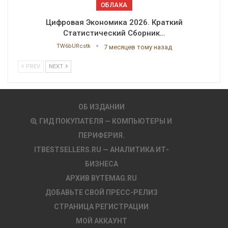
ОБЛАКА
Цифровая Экономика 2026. Краткий
Статистический Сборник…
TW6bURcstk
7 месяцев тому назад
PREV
NEXT
ОБ ИЗДАНИИ
ГИД ПОКУПАТЕЛЯ — КОМПЬЮТЕРЫ И
ПЕРИФЕРИЯ.
ITBESTSELLERS.RU — АНАЛИТИКА ИТ-
БИЗНЕСА
АРХИВ BYTEMAG.RU
ДОБАВЬТЕ СВОЙ ПРЕСС-РЕЛИЗ
СТРАНИЦА РЕГИСТРАЦИИ
МОЙ АККАУНТ