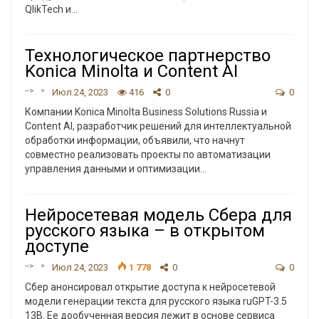
QlikTech и
…
Технологическое партнерство
Konica Minolta и Content AI
-->
Июл 24, 2023
416
0
0
Компании Konica Minolta Business Solutions Russia и
Content AI, разработчик решений для интеллектуальной
обработки информации, объявили, что начнут
совместно реализовать проекты по автоматизации
управления данными и оптимизации
…
Нейросетевая модель Сбера для
русского языка – в открытом
доступе
-->
Июл 24, 2023
1 778
0
0
Сбер анонсировал открытие доступа к нейросетевой
модели генерации текста для русского языка ruGPT-3.5
13B. Ее дообученная версия лежит в основе сервиса