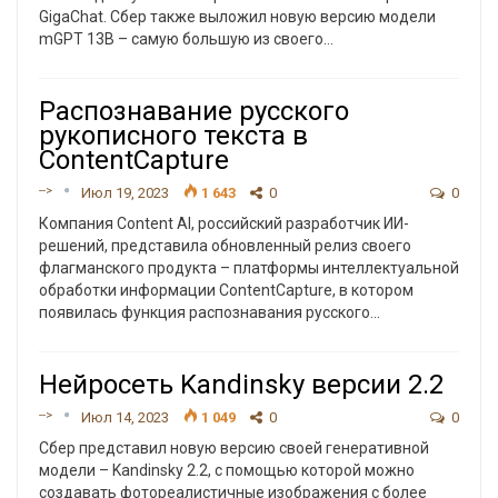
GigaChat. Сбер также выложил новую версию модели
mGPT 13B – самую большую из своего
…
Распознавание русского
рукописного текста в
ContentCapture
-->
Июл 19, 2023
1 643
0
0
Компания Content AI, российский разработчик ИИ-
решений, представила обновленный релиз своего
флагманского продукта – платформы интеллектуальной
обработки информации ContentCapture, в котором
появилась функция распознавания русского
…
Нейросеть Kandinsky версии 2.2
-->
Июл 14, 2023
1 049
0
0
Сбер представил новую версию своей генеративной
модели – Kandinsky 2.2, с помощью которой можно
создавать фотореалистичные изображения с более