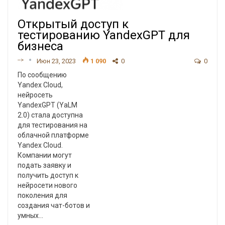
Открытый доступ к
тестированию YandexGPT для
бизнеса
-->
Июн 23, 2023
1 090
0
0
По сообщению
Yandex Cloud,
нейросеть
YandexGPT (YaLM
2.0) стала доступна
для тестирования на
облачной платформе
Yandex Cloud.
Компании могут
подать заявку и
получить доступ к
нейросети нового
поколения для
создания чат-ботов и
умных
…