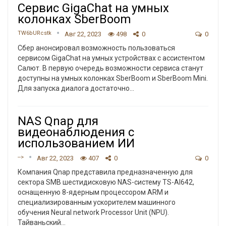
Сервис GigaChat на умных
колонках SberBoom
TW6bURcstk
Авг 22, 2023
498
0
0
Сбер анонсировал возможность пользоваться
сервисом GigaChat на умных устройствах с ассистентом
Салют. В первую очередь возможности сервиса станут
доступны на умных колонках SberBoom и SberBoom Mini.
Для запуска диалога достаточно
…
NAS Qnap для
видеонаблюдения с
использованием ИИ
-->
Авг 22, 2023
407
0
0
Компания Qnap представила предназначенную для
сектора SMB шестидисковую NAS-систему TS-AI642,
оснащенную 8-ядерным процессором ARM и
специализированным ускорителем машинного
обучения Neural network Processor Unit (NPU).
Тайваньский
…