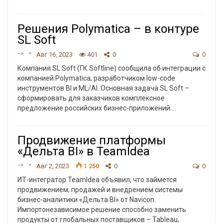
Решения Polymatica – в контуре
SL Soft
-->
Авг 16, 2023
401
0
0
Компания SL Soft (ГК Softline) сообщила об интеграции с
компанией Polymatica, разработчиком low-code
инструментов BI и ML/AI. Основная задача SL Soft –
сформировать для заказчиков комплексное
предложение российских бизнес-приложений.
…
Продвижение платформы
«Дельта BI» в TeamIdea
-->
Авг 2, 2023
1 250
0
0
ИТ-интегратор TeamIdea объявил, что займется
продвижением, продажей и внедрением системы
бизнес-аналитики «Дельта BI» от Navicon.
Импортонезависимое решение способно заменить
продукты от глобальных поставщиков – Tableau,