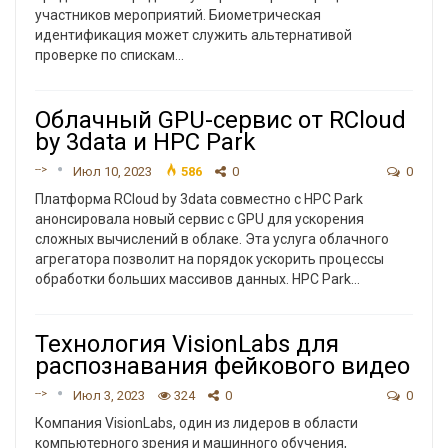
участников мероприятий. Биометрическая
идентификация может служить альтернативой
проверке по спискам
…
Облачный GPU-сервис от RCloud
by 3data и HPC Park
-->
Июл 10, 2023
586
0
0
Платформа RCloud by 3data совместно с HPC Park
анонсировала новый сервис с GPU для ускорения
сложных вычислений в облаке. Эта услуга облачного
агрегатора позволит на порядок ускорить процессы
обработки больших массивов данных.
HPC Park
…
Технология VisionLabs для
распознавания фейкового видео
-->
Июл 3, 2023
324
0
0
Компания VisionLabs, один из лидеров в области
компьютерного зрения и машинного обучения,