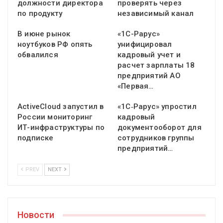
должности директора
проверять через
по продукту
независимый канал
В июне рынок
«1С-Рарус»
ноутбуков РФ опять
унифицировал
обвалился
кадровый учет и
расчет зарплаты 18
предприятий АО
«Первая…
ActiveCloud запустил в
«1С‑Рарус» упростил
России мониторинг
кадровый
ИТ-инфраструктуры по
документооборот для
подписке
сотрудников группы
предприятий…
PREV
NEXT
Новости