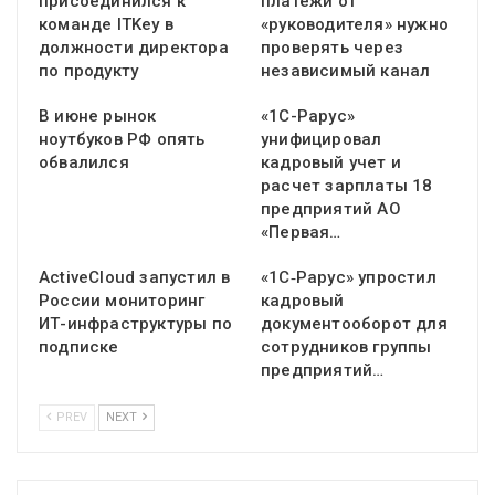
присоединился к
платежи от
команде ITKey в
«руководителя» нужно
должности директора
проверять через
по продукту
независимый канал
В июне рынок
«1С-Рарус»
ноутбуков РФ опять
унифицировал
обвалился
кадровый учет и
расчет зарплаты 18
предприятий АО
«Первая…
ActiveCloud запустил в
«1С‑Рарус» упростил
России мониторинг
кадровый
ИТ-инфраструктуры по
документооборот для
подписке
сотрудников группы
предприятий…
PREV
NEXT