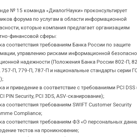
енде № 15 команда «ДиалогНауки» проконсультирует
ников форума по услугам в области информационной
асности, которые компания предлагает организациям
тно-финансовой сферы:
нка соответствия требованиям Банка России по защите
мации, управлению рисками информационной безопасно
ционной надежности (Положения Банка России 802-П, 82
, 757-П, 779-П, 787-П и национальные стандарты серии Г
);
ка и приведение в соответствие с требованиями PCI DSS 
CI PIN Security, PCI 3DS, ASV-сканирование);
нка соответствия требованиям SWIFT Customer Security
amme Compliance;
нка соответствия требованиям ФЗ «О персональных данн
ведение тестов на проникновение;