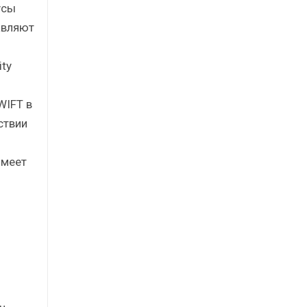
усы
авляют
ity
WIFT в
ствии
имеет