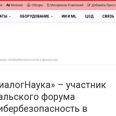
ия
Мнения
Обзоры
Материалы Компаний
Добавить Пресс
ЛАТЫ
ОБОРУДОВАНИЕ
ИИ И ML
ЦОД
СВЯЗЬ
орума «Кибербезопасность в финансах»
иалогНаука» – участник
альского форума
ибербезопасность в
ПК, НОУТБУКИ
ИБП