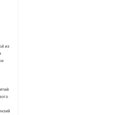
ой из
и
ые
ятий
вого
ензий