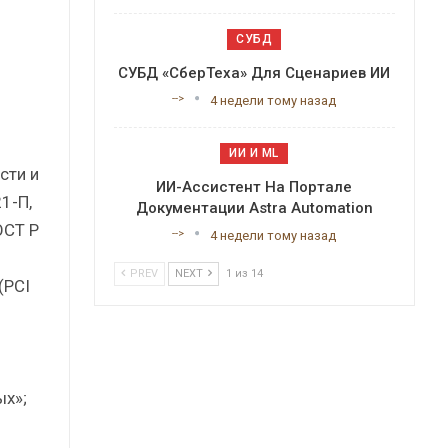
СУБД
СУБД «СберТеха» Для Сценариев ИИ
-->
4 недели тому назад
ИИ И ML
сти и
ИИ-Ассистент На Портале
1-П,
Документации Astra Automation
ОСТ Р
-->
4 недели тому назад
PREV
NEXT
1 из 14
(PCI
ых»;