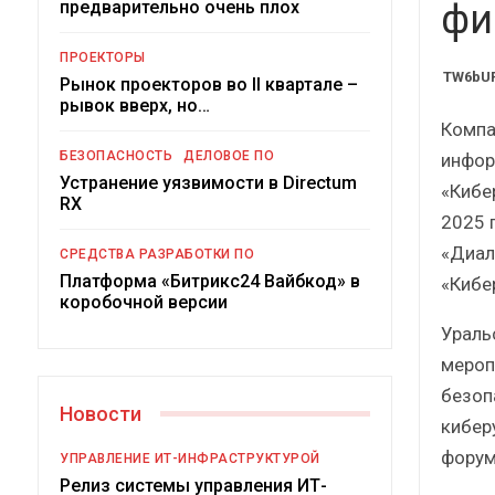
предварительно очень плох
Краткий статистический
фи
сборник от…
ро
ПРОЕКТОРЫ
TW6bUR
Рынок проекторов во II квартале –
рывок вверх, но…
Компа
БЕЗОПАСНОСТЬ
ДЕЛОВОЕ ПО
инфор
Устранение уязвимости в Directum
«Кибе
ИБП
RX
2025 г
Подкосят ли глобальные угрозы
«Диал
СРЕДСТВА РАЗРАБОТКИ ПО
российский рынок ИБП?
Платформа «Битрикс24 Вайбкод» в
«Кибе
коробочной версии
Ураль
мероп
безоп
Новости
кибер
форум
УПРАВЛЕНИЕ ИТ-ИНФРАСТРУКТУРОЙ
Релиз системы управления ИТ-