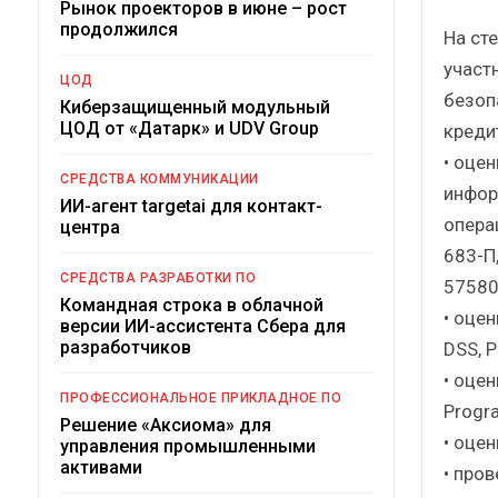
Рынок проекторов в июне – рост
продолжился
На ст
участ
ЦОД
безоп
Киберзащищенный модульный
ЦОД от «Датарк» и UDV Group
креди
• оце
СРЕДСТВА КОММУНИКАЦИИ
инфор
ИИ-агент targetai для контакт-
опера
центра
683-П
СРЕДСТВА РАЗРАБОТКИ ПО
57580
Командная строка в облачной
• оцен
версии ИИ-ассистента Сбера для
разработчиков
DSS, P
• оце
ПРОФЕССИОНАЛЬНОЕ ПРИКЛАДНОЕ ПО
Progr
Решение «Аксиома» для
• оце
управления промышленными
активами
• про