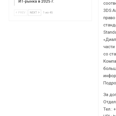
ИТ-рынка в 2025 г.
соотв
3DS A
PREV
NEXT
1 из 45
право
станда
Standa
«Диал
части
со ст
Компа
больш
инфор
Подро
За до
Отдел
Тел.: 