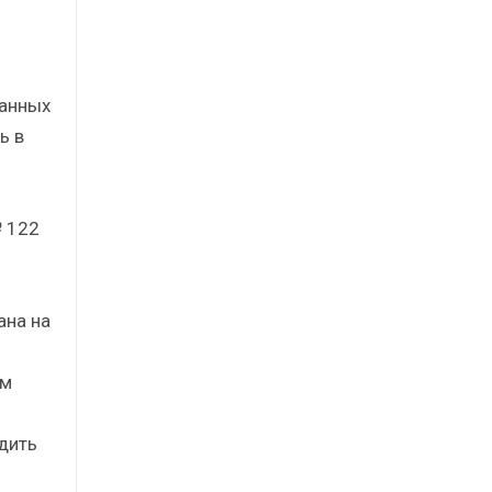
ванных
ь в
№ 122
ана на
ом
дить