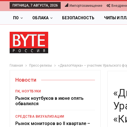
ПЯТНИЦА, 7 АВГУСТА, 2026
Импортозамещение
Внедрен
ПО
ОБЛАКА
БЕЗОПАСНОСТЬ
ЧИПЫ И П
Главная
Пресс-релизы
«ДиалогНаука» – участник Уральского ф
Новости
«Д
ПК, НОУТБУКИ
Рынок ноутбуков в июне опять
Ур
обвалился
ОБЛАКА
«К
СРЕДСТВА ВИЗУАЛИЗАЦИИ
Цифровая экономика 2026.
Рынок мониторов во II квартале –