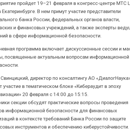
риятие пройдет 19–21 февраля в конгресс-центре МТС L
в Екатеринбурге. В нем примут участие представители
ального банка России, федеральных органов власти,
вских и финансовых учреждений, а также эксперты веду
ний в сфере информационной безопасности.
невная программа включает дискуссионные сессии и ма
ы, посвященные актуальным вопросам информационной
асности.
 Свинцицкий, директор по консалтингу АО «ДиалогНаука»
т участие в тематическом блоке «Кибераудит в эпоху
визации» 20 февраля с 14:00 до 15:15.
ники секции обсудят практические вопросы проведения
ов информационной безопасности для финансовых
изаций в контексте требований Банка России по защите
совых инструментов и обеспечению киберустойчивости.