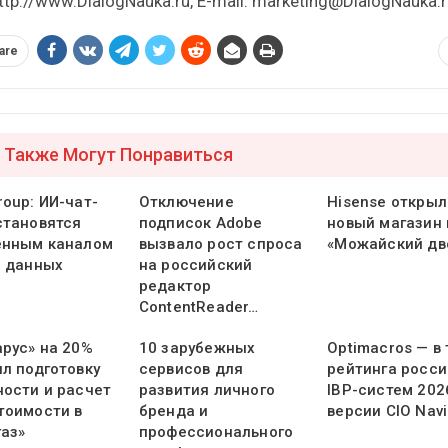
ttp://www.DialogNauka.ru, E-mail: marketing@DialogNauka.r
are
 Также Могут Понравиться
oup: ИИ-чат-
Отключение
Hisense открыл
становятся
подписок Adobe
новый магазин 
енным каналом
вызвало рост спроса
«Можайский дв
и данных
на российский
редактор
ContentReader…
арус» на 20%
10 зарубежных
Optimacros — в
ил подготовку
сервисов для
рейтинга росси
ности и расчет
развития личного
IBP-систем 202
тоимости в
бренда и
версии CIO Navi
газ»
профессионального