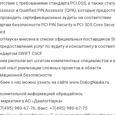
етствии с требованиями стандарта PCI DSS, а также стат
ssessor и Qualified PIN Assessor (QPA), которые предост
 проводить сертификационные аудиты на соответствие
ртам безопасности PCI PIN Security и PCI 3DS Core Secur
rd.
огНаука» внесена в списки официальных поставщиков S
 предоставления услуг по аудиту и консалтингу в соответ
андартом SWIFT CSCF.
ния располагает штатом компетентных специалистов и 
ой опыт реализации сложных проектов в области
мационной безопасности.
бнее о нас можно узнать на сайте www.DialogNauka.ru.
полнительной информацией обращайтесь:
 маркетинга АО «ДиалогНаука»
+7(495) 980-67-76, Факс: +7(495) 980-67-75