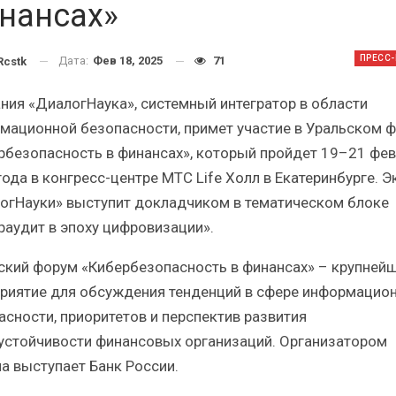
Итоги и Бестселлеры
Отрасль ИБП в депр
нансах»
ссийского ИТ-рынка в 2025 г.
Анализ российского р
ПРЕСС
Дата:
Фев 18, 2025
71
cstk
ния «ДиалогНаука», системный интегратор в области
мационной безопасности, примет участие в Уральском 
рбезопасность в финансах», который пройдет 19–21 фе
ИБП
ИБП
ода в конгресс-центре МТС Life Холл в Екатеринбурге. Э
Отрасль ИБП в депрессии?
Самый успешный с
огНауки» выступит докладчиком в тематическом блоке
Часть II.
рынка ИБП
раудит в эпоху цифровизации».
ский форум «Кибербезопасность в финансах» – крупней
риятие для обсуждения тенденций в сфере информацио
асности, приоритетов и перспектив развития
устойчивости финансовых организаций. Организатором
а выступает Банк России.