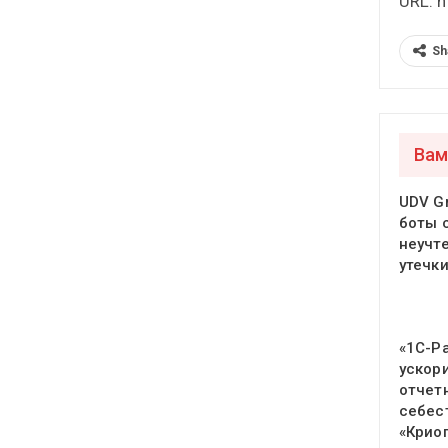
URL: h
Sh
Вам
UDV Gr
боты 
неучт
утечк
«1С-Р
ускор
отчет
себес
«Крио