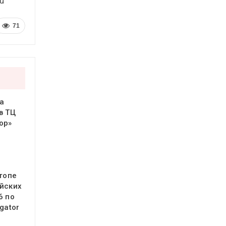
u
71
а
в ТЦ
ор»
 топе
йских
6 по
gator