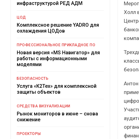
Мероп
инфраструктурой РЕД АДМ
Холл 
ЦОД
Центр
Комплексное решение YADRO для
банко
охлаждения ЦОДов
компа
ПРОФЕССИОНАЛЬНОЕ ПРИКЛАДНОЕ ПО
Трехд
Новая версия «MS Навигатор» для
работы с информационными
класс
моделями
безоп
БЕЗОПАСНОСТЬ
Антон
Услуга «К2Тех» для комплексной
приме
защиты объектов
цифро
СРЕДСТВА ВИЗУАЛИЗАЦИИ
Участ
Рынок мониторов в июне – снова
аудит
снижение
орган
ПРОЕКТОРЫ
финан