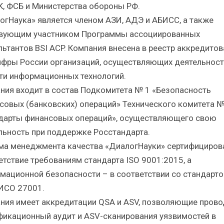
, ФСБ и Министерства обороны РФ.
огНаука» является членом АЗИ, АДЭ и АБИСС, а также
вующим участником Программы ассоциированных
льтантов BSI ACP. Компания внесена в реестр аккредито
фры России организаций, осуществляющих деятельност
ти информационных технологий.
ния входит в состав Подкомитета № 1 «Безопасность
совых (банковских) операций» Технического комитета 
дарты финансовых операций», осуществляющего свою
льность при поддержке Росстандарта.
ма менеджмента качества «ДиалогНауки» сертифициров
етствие требованиям стандарта ISO 9001:2015, а
мационной безопасности – в соответствии со стандарт
ИСО 27001.
ния имеет аккредитации QSA и ASV, позволяющие прово
фикационный аудит и ASV-сканирования уязвимостей в