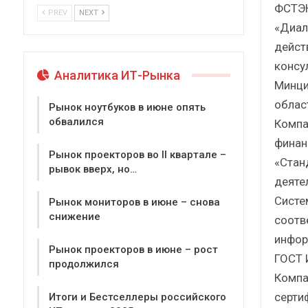
ФСТЭК
PREV
NEXT
«Диал
дейст
консу
Аналитика ИТ-Рынка
Минци
облас
Рынок ноутбуков в июне опять
обвалился
Компа
финан
Рынок проекторов во II квартале –
«Стан
рывок вверх, но…
деяте
Систе
Рынок мониторов в июне – снова
снижение
соотв
инфор
Рынок проекторов в июне – рост
ГОСТ 
продолжился
Компа
серти
Итоги и Бестселлеры российского