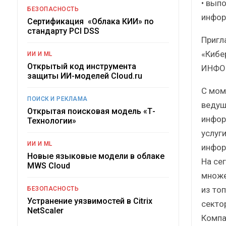
• вып
БЕЗОПАСНОСТЬ
инфор
Сертификация «Облака КИИ» по
стандарту PCI DSS
Пригл
«Кибе
ИИ И ML
Открытый код инструмента
ИНФО
защиты ИИ-моделей Cloud.ru
С мом
ПОИСК И РЕКЛАМА
ведущ
Открытая поисковая модель «Т-
инфор
Технологии»
услуг
ИИ И ML
инфор
Новые языковые модели в облаке
На се
MWS Cloud
множе
из то
БЕЗОПАСНОСТЬ
Устранение уязвимостей в Citrix
секто
NetScaler
Компа