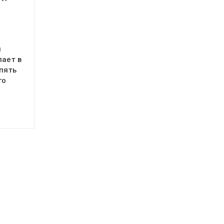
я
пает в
 пять
го