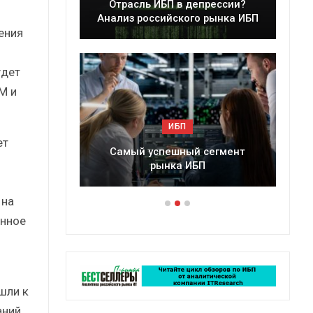
 ИБП в депрессии?
Краткий статистический
ссийского рынка ИБП
сборник от…
ения
удет
M и
ИБП
ИБП
ет
успешный сегмент
Подкосят ли глобальные угро
рынка ИБП
российский рынок ИБП?
 на
анное
шли к
аний