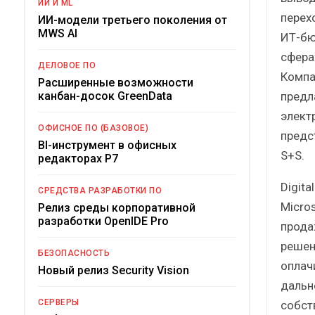
ИИ И ML
перех
ИИ-модели третьего поколения от
MWS AI
ИТ-бю
сфера
ДЕЛОВОЕ ПО
Компа
Расширенные возможности
предл
канбан-досок GreenData
элект
ОФИСНОЕ ПО (БАЗОВОЕ)
предс
BI-инструмент в офисных
S+S.
редакторах Р7
Digit
СРЕДСТВА РАЗРАБОТКИ ПО
Micro
Релиз среды корпоративной
разработки OpenIDE Pro
прода
решен
БЕЗОПАСНОСТЬ
оплач
Новый релиз Security Vision
дальн
СЕРВЕРЫ
собст