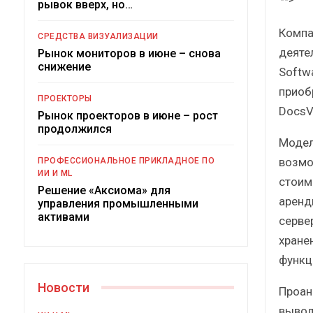
рывок вверх, но…
Краткий статистический
сборник от…
Комп
СРЕДСТВА ВИЗУАЛИЗАЦИИ
деяте
Рынок мониторов в июне – снова
снижение
Softw
приоб
ПРОЕКТОРЫ
DocsVi
Рынок проекторов в июне – рост
ИБП
продолжился
Модел
Подкосят ли глобальные угрозы
возмо
ПРОФЕССИОНАЛЬНОЕ ПРИКЛАДНОЕ ПО
российский рынок ИБП?
ИИ И ML
стоим
Решение «Аксиома» для
аренд
управления промышленными
активами
серве
хране
функц
Новости
Проан
вывод