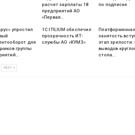
расчет зарплаты 18
по подписке
предприятий АО
«Первая…
арус» упростил
1С:ITILIUM обеспечил
Платформенна
вый
прозрачность ИТ-
занятость всту
ентооборот для
службы АО «КУМЗ»
этап зрелости:
дников группы
выводов кругло
риятий…
стола…
NEXT