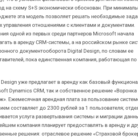
од на схему S+S экономически обоснован. При минимал
джете эта модель позволяет решать необходимые зада
х управления отношениями с клиентами и документами.
ния одной из первых среди партнеров Microsoft начала
агать в аренду CRM-системы, а на российском рынке сис
ронного документооборота Digital Design, по словам ее
тавителей, пока единственная компания, работающая по
al Design уже предлагает в аренду как базовый функциона
soft Dynamics CRM, так и собственное решение «Воронка
ж». Ежемесячная арендная плата за пользование систем
ием составляет до 2300 рублей за 1 пользователя; отде
ивается услуга развертывания системы и миграции данны
ейшем компания планирует предоставлять в аренду и др
венные решения: отраслевое решение «Страховой брокер