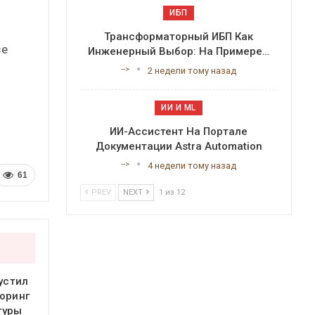
ИБП
Трансформаторный ИБП Как
зе
Инженерный Выбор: На Примере…
-->
2 недели тому назад
ИИ И ML
ИИ-Ассистент На Портале
Документации Astra Automation
-->
4 недели тому назад
61
PREV
NEXT
1 из 12
устил
оринг
туры