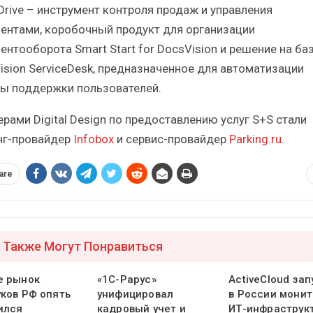
 Drive – инструмент контроля продаж и управления
ентами, коробочный продукт для организации
ентооборота Smart Start for DocsVision и решение на ба
ision ServiceDesk, предназначенное для автоматизации
ы поддержки пользователей.
ерами Digital Design по предоставлению услуг S+S стали
нг-провайдер
Infobox
и сервис-провайдер
Parking.ru
.
are
 Также Могут Понравиться
е рынок
«1С-Рарус»
ActiveCloud зап
уков РФ опять
унифицировал
в России монит
ился
кадровый учет и
ИТ-инфраструк