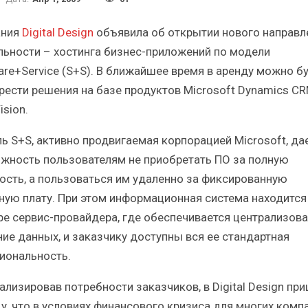
Итоги и Бестселлеры
Отрасль
российского ИТ-рынка в 2025 г.
Анализ ро
ания
Digital Design
объявила об открытии нового направл
льности – хостинга бизнес-приложений по модели
are+Service (S+S). В ближайшее время в аренду можно б
рести решения на базе продуктов Microsoft Dynamics CR
sion.
ИБП
ь S+S, активно продвигаемая корпорацией Microsoft, да
Отрасль ИБП в депрессии?
Самый 
жность пользователям не приобретать ПО за полную
Часть II.
ость, а пользоваться им удаленно за фиксированную
ную плату. При этом информационная система находится
ре сервис-провайдера, где обеспечивается централизов
ние данных, и заказчику доступны вся ее стандартная
иональность.
ализировав потребности заказчиков, в Digital Design при
у, что в условиях финансового кризиса для многих комп