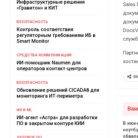
Инфраструктурные решения
Sales
«Гравитон» и КИТ
докум
докум
БЕЗОПАСНОСТЬ
Контроль соответствия
DocsV
регуляторным требованиям ИБ в
служб
Smart Monitor
Партн
СРЕДСТВА КОММУНИКАЦИИ
хости
ИИ-помощник Naumen для
операторов контакт-центров
Sh
БЕЗОПАСНОСТЬ
Обновление решений CICADA8 для
мониторинга ИТ-периметра
Вам
ИИ И ML
ИИ-агент «Астра» для разработки
ПО в закрытом контуре КИИ
В июн
ноутб
обвал
ДЕЛОВОЕ ПО