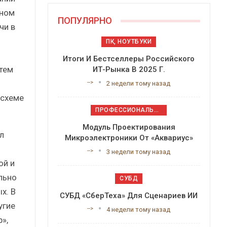
ьном
ПОПУЛЯРНО
чи в
ПК, НОУТБУКИ
Итоги И Бестселлеры Российского
тем
ИТ-Рынка В 2025 Г.
-->
2 недели тому назад
 схеме
ПРОФЕССИОНАЛЬНОЕ ПРИКЛАДНОЕ ПО
Модуль Проектирования
л
Микроэлектроники От «Аквариус»
-->
3 недели тому назад
ой и
льно
СУБД
х. В
СУБД «СберТеха» Для Сценариев ИИ
угие
-->
4 недели тому назад
»,