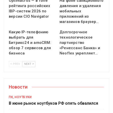
Optimacros — в топе
На фоне санкционного
рейтинга российских
давления и удаления
IBP-систем 2026 по
мобильных
версии CIO Navigator
приложений из
магазинов браузер…
Какую IP-телефонию
Долгосрочное
выбрать для
технологическое
Битрикс24 и amoCRM:
партнерство
обзор 7 сервисов для
«Ренессанс Банка» и
бизнеса
Neoflex укрепляет…
PREV
NEXT
Новости
ПК, НОУТБУКИ
В июне рынок ноутбуков РФ опять обвалился