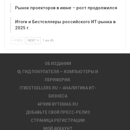
Рынок проекторов в июне – рост продолжился
Итоги и Бестселлеры российского ИТ-рынка в
2025 г.
PREV
NEXT
1 из 45
ОБ ИЗДАНИИ
ГИД ПОКУПАТЕЛЯ — КОМПЬЮТЕРЫ И
ПЕРИФЕРИЯ.
ITBESTSELLERS.RU — АНАЛИТИКА ИТ-
БИЗНЕСА
АРХИВ BYTEMAG.RU
ДОБАВЬТЕ СВОЙ ПРЕСС-РЕЛИЗ
СТРАНИЦА РЕГИСТРАЦИИ
МОЙ АККАУНТ