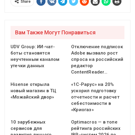
Share
Вам Также Могут Понравиться
UDV Group: ИИ-чат-
Отключение подписок
боты становятся
Adobe вызвало рост
неучтенным каналом
спроса на российский
утечки данных
редактор
ContentReader…
Hisense открыла
«1С-Рарус» на 20%
новый магазин в ТЦ
ускорил подготовку
«Можайский двор»
отчетности и расчет
себестоимости в
«Криогаз»
10 зарубежных
Optimacros — в топе
сервисов для
рейтинга российских
развития личного
IBP-систем 2026 по