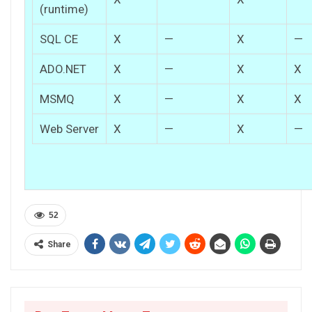
(runtime)
SQL CE
X
—
X
—
ADO.NET
X
—
X
X
MSMQ
X
—
X
X
Web Server
X
—
X
—
52
Share