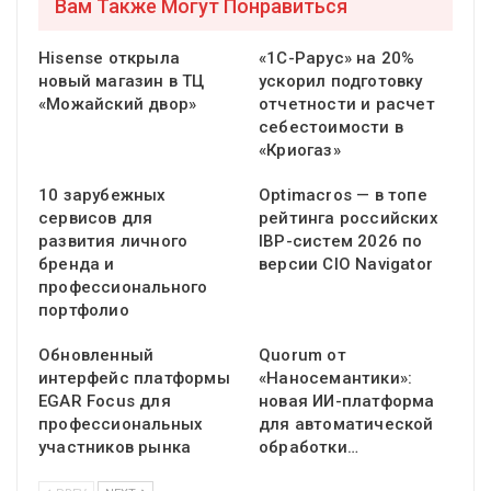
Вам Также Могут Понравиться
Hisense открыла
«1С-Рарус» на 20%
новый магазин в ТЦ
ускорил подготовку
«Можайский двор»
отчетности и расчет
себестоимости в
«Криогаз»
10 зарубежных
Optimacros — в топе
сервисов для
рейтинга российских
развития личного
IBP-систем 2026 по
бренда и
версии CIO Navigator
профессионального
портфолио
Обновленный
Quorum от
интерфейс платформы
«Наносемантики»:
EGAR Focus для
новая ИИ-платформа
профессиональных
для автоматической
участников рынка
обработки…