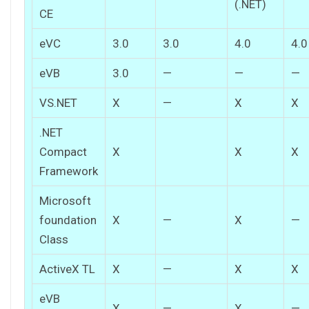
(.NET)
CE
eVC
3.0
3.0
4.0
4.0
eVB
3.0
—
—
—
VS.NET
X
—
X
X
.NET
Compact
X
X
X
Framework
Microsoft
foundation
X
—
X
—
Class
ActiveX TL
X
—
X
X
eVB
X
—
X
—