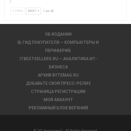
PREV
NEXT
1 из 45
ОБ ИЗДАНИИ
ГИД ПОКУПАТЕЛЯ — КОМПЬЮТЕРЫ И
ПЕРИФЕРИЯ.
ITBESTSELLERS.RU — АНАЛИТИКА ИТ-
БИЗНЕСА
АРХИВ BYTEMAG.RU
ДОБАВЬТЕ СВОЙ ПРЕСС-РЕЛИЗ
СТРАНИЦА РЕГИСТРАЦИИ
МОЙ АККАУНТ
РЕКЛАМНЫЙ БЛОК ВЕРХНИЙ
© "ИТ Аналитика" - All Rights Reserved.