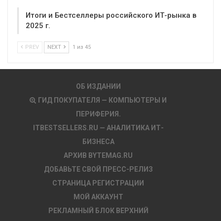
Итоги и Бестселлеры российского ИТ-рынка в
2025 г.
PREV
NEXT
1 из 45
ОБ ИЗДАНИИ
ГИД ПОКУПАТЕЛЯ — КОМПЬЮТЕРЫ И
ПЕРИФЕРИЯ.
ITBESTSELLERS.RU — АНАЛИТИКА ИТ-
БИЗНЕСА
АРХИВ BYTEMAG.RU
ДОБАВЬТЕ СВОЙ ПРЕСС-РЕЛИЗ
СТРАНИЦА РЕГИСТРАЦИИ
МОЙ АККАУНТ
РЕКЛАМНЫЙ БЛОК ВЕРХНИЙ